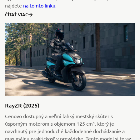
nájdete
na tomto linku.
ČÍTAŤ VIAC
RayZR (2025)
Cenovo dostupný a veľmi ľahký mestský skúter s
úsporným motorom s objemom 125 cm³, ktorý je
navrhnutý pre jednoduché každodenné dochádzanie a
maximálnu praktickosť v prevádzke. Tento model si teraz