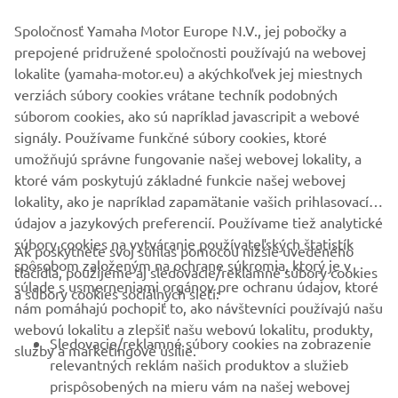
V prípade zájmu kontaktujte autorizovaného predajcu
Yamaha, ktorý vám poskytne viac informácií o konkrétnych
Spoločnosť Yamaha Motor Europe N.V., jej pobočky a
modeloch a akciách.
prepojené pridružené spoločnosti používajú na webovej
lokalite (yamaha-motor.eu) a akýchkoľvek jej miestnych
verziách súbory cookies vrátane techník podobných
súborom cookies, ako sú napríklad javascripit a webové
signály. Používame funkčné súbory cookies, ktoré
NÁJSŤ PREDAJCU
umožňujú správne fungovanie našej webovej lokality, a
ktoré vám poskytujú základné funkcie našej webovej
lokality, ako je napríklad zapamätanie vašich prihlasovacích
údajov a jazykových preferencií. Používame tiež analytické
súbory cookies na vytváranie používateľských štatistík
Ak poskytnete svoj súhlas pomocou nižšie uvedeného
FIREMNÉ STRÁNKY
spôsobom založeným na ochrane súkromia, ktorý je v
tlačidla, použijeme aj sledovacie/reklamné súbory cookies
súlade s usmerneniami orgánov pre ochranu údajov, ktoré
a súbory cookies sociálnych sietí:
nám pomáhajú pochopiť to, ako návštevníci používajú našu
B2B
webovú lokalitu a zlepšiť našu webovú lokalitu, produkty,
Sledovacie/reklamné súbory cookies na zobrazenie
služby a marketingové úsilie.
VIAC YAMAHA
relevantných reklám našich produktov a služieb
prispôsobených na mieru vám na našej webovej