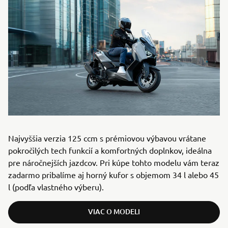
Najvyššia verzia 125 ccm s prémiovou výbavou vrátane
pokročilých tech funkcií a komfortných doplnkov, ideálna
pre náročnejších jazdcov. Pri kúpe tohto modelu vám teraz
zadarmo pribalíme aj horný kufor s objemom 34 l alebo 45
l (podľa vlastného výberu).
VIAC O MODELI