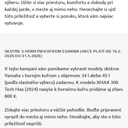
výberu. Užite si viac priestoru, komfortu a slobody pri
každej jazde, v meste aj mimo neho. Nenechajte si ujsť
túto príležitosť a vyberte si ponuku, ktorá vám najviac
vyhovuje.
SKÚTRE S HORNÝM KUFROM ZDARMA (AKCE PLATÍ OD 16.2.
2026 DO 31.5.2026)
V tejto kampani vám ponúkame vybrané modely skútrov
Yamaha s horným kufrom s objemom 34 l alebo 45 l
(podľa vlastného výberu) zadarmo. K modelu XMAX 300
Tech Max (2024) navyše k hornému kufru pridáme aj zľavu
800 €.
Získajte viac priestoru a väčšie pohodlie. Buďte pripravení
vyraziť do mesta aj mimo neho. Neváhajte, aby ste o túto
príležitosť neprišli.