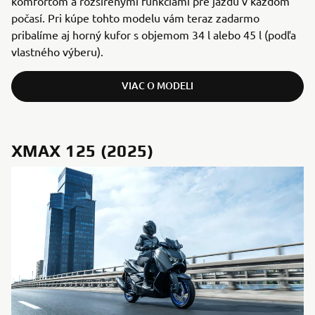
komfortom a rozšírenými funkciami pre jazdu v každom
počasí. Pri kúpe tohto modelu vám teraz zadarmo
pribalíme aj horný kufor s objemom 34 l alebo 45 l (podľa
vlastného výberu).
VIAC O MODELI
XMAX 125 (2025)