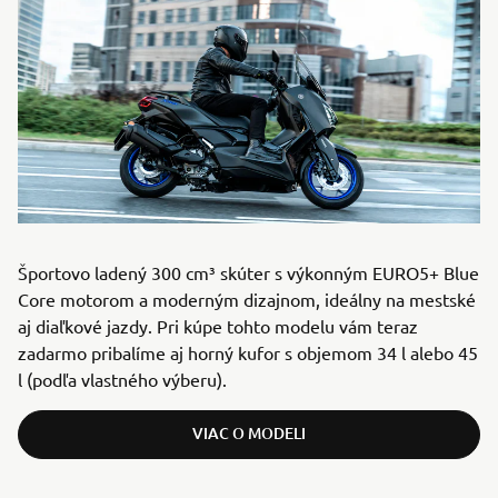
Športovo ladený 300 cm³ skúter s výkonným EURO5+ Blue
Core motorom a moderným dizajnom, ideálny na mestské
aj diaľkové jazdy. Pri kúpe tohto modelu vám teraz
zadarmo pribalíme aj horný kufor s objemom 34 l alebo 45
l (podľa vlastného výberu).
VIAC O MODELI