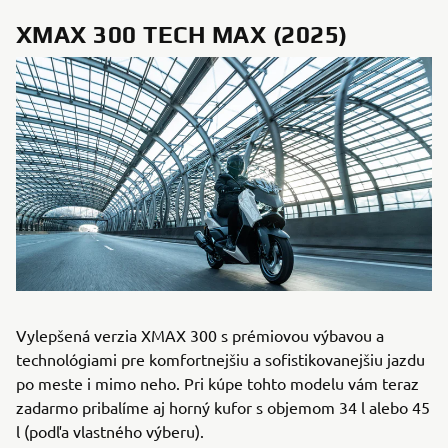
XMAX 300 TECH MAX (2025)
Vylepšená verzia XMAX 300 s prémiovou výbavou a
technológiami pre komfortnejšiu a sofistikovanejšiu jazdu
po meste i mimo neho. Pri kúpe tohto modelu vám teraz
zadarmo pribalíme aj horný kufor s objemom 34 l alebo 45
l (podľa vlastného výberu).