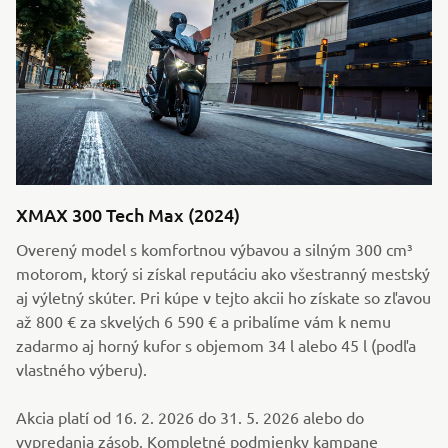
XMAX 300 Tech Max (2024)
Overený model s komfortnou výbavou a silným 300 cm³
motorom, ktorý si získal reputáciu ako všestranný mestský
aj výletný skúter. Pri kúpe v tejto akcii ho získate so zľavou
až 800 € za skvelých 6 590 € a pribalíme vám k nemu
zadarmo aj horný kufor s objemom 34 l alebo 45 l (podľa
vlastného výberu).
Akcia platí od 16. 2. 2026 do 31. 5. 2026 alebo do
vypredania zásob. Kompletné podmienky kampane