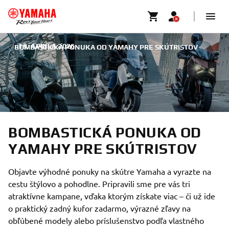
|
19. APRÍLA 2026
BOMBASTICKÁ PONUKA OD YAMAHY PRE SKÚTRISTOV
BOMBASTICKÁ PONUKA OD
YAMAHY PRE SKÚTRISTOV
Objavte výhodné ponuky na skútre Yamaha a vyrazte na
cestu štýlovo a pohodlne. Pripravili sme pre vás tri
atraktívne kampane, vďaka ktorým získate viac – či už ide
o praktický zadný kufor zadarmo, výrazné zľavy na
obľúbené modely alebo príslušenstvo podľa vlastného