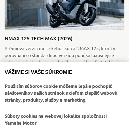
NMAX 125 TECH MAX (2026)
Prémiová verzia mestského skútra NMAX 125, ktorá v
porovnaní so štandardnou verziou ponúka luxusnejšie
vyhotovenie, kvalitnejšie detaily a vyšší komfort, takže je
ideálna pre jazdcov, ktorí hľadajú praktický mestský skúter
VÁŽIME SI VAŠE SÚKROMIE
s prémiovým charakterom. Pri jeho kúpe si môžete
zadarmo vybrať príslušenstvo podľa vlastného výberu v
Použitím súborov cookie môžeme lepšie pochopiť
hodnote 400 € vrátane DPH.
návštevníkov našich stránok s cieľom zlepšiť webové
ČÍTAŤ VIAC
stránky, produkty, služby a marketing.
Súbory cookies na webovej lokalite spoločnosti
Yamaha Motor