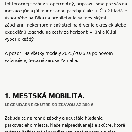
tohtoročnej sezóny stopercentný, pripravili sme pre vás na
mesiace jún a júl mimoriadnu predajnú akciu. Či už hľadáte
úsporného parťáka na preplietanie sa mestskými
zápchami, nekompromisný stroj na drvenie okresiek alebo
expedičnú legendu na cesty za horizont, v júni a júli si
vyberie každý.
A pozor! Na všetky modely 2025/2026 sa po novom
vzťahuje aj 5-ročná záruka Yamaha.
1. MESTSKÁ MOBILITA:
LEGENDÁRNE SKÚTRE SO ZĽAVOU AŽ 300 €
Zabudnite na ranné zápchy a neustále hľadanie
parkovacieho miesta. Naše najpredávanejšie skútre, ktoré
môžete šoférovať aj s vodičským oprávnením skupiny B,