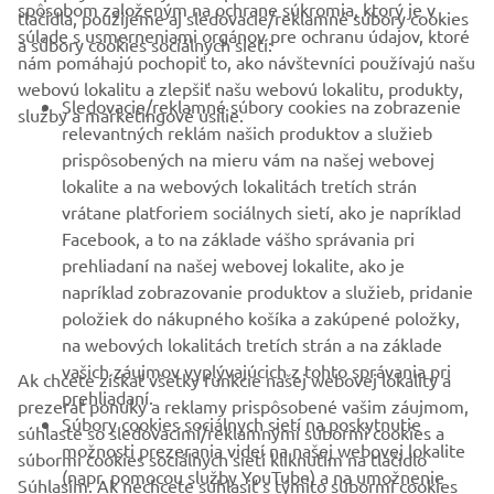
FIREMNÉ STRÁNKY
spôsobom založeným na ochrane súkromia, ktorý je v
tlačidla, použijeme aj sledovacie/reklamné súbory cookies
súlade s usmerneniami orgánov pre ochranu údajov, ktoré
a súbory cookies sociálnych sietí:
nám pomáhajú pochopiť to, ako návštevníci používajú našu
B2B
webovú lokalitu a zlepšiť našu webovú lokalitu, produkty,
Sledovacie/reklamné súbory cookies na zobrazenie
služby a marketingové úsilie.
VIAC YAMAHA
relevantných reklám našich produktov a služieb
prispôsobených na mieru vám na našej webovej
lokalite a na webových lokalitách tretích strán
PODPORA
vrátane platforiem sociálnych sietí, ako je napríklad
Facebook, a to na základe vášho správania pri
prehliadaní na našej webovej lokalite, ako je
BULLETIN
napríklad zobrazovanie produktov a služieb, pridanie
položiek do nákupného košíka a zakúpené položky,
Získajte medzi prvými informácie o najnovších ponukách,
špeciálnych akciách, nových verziách a mnoho ďalšieho
na webových lokalitách tretích strán a na základe
vašich záujmov vyplývajúcich z tohto správania pri
Ak chcete získať všetky funkcie našej webovej lokality a
prehliadaní.
prezerať ponuky a reklamy prispôsobené vašim záujmom,
Súbory cookies sociálnych sietí na poskytnutie
súhlaste so sledovacími/reklamnými súbormi cookies a
PRIHLÁSIŤ SA NA ODBER
možnosti prezerania videí na našej webovej lokalite
súbormi cookies sociálnych sietí kliknutím na tlačidlo
(napr. pomocou služby YouTube) a na umožnenie
Súhlasím. Ak nechcete súhlasiť s týmito súbormi cookies