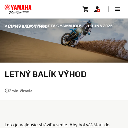
V PLNEJ VÝBAVE DO LETA S YAMAHOU!
|
1. JÚNA 2026
LETNÝ BALÍK VÝHOD
LETNÝ BALÍK VÝHOD
2
min. čítania
Leto je najlepšie stráviť v sedle. Aby bol váš štart do