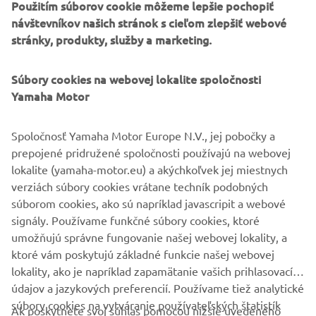
Použitím súborov cookie môžeme lepšie pochopiť
návštevníkov našich stránok s cieľom zlepšiť webové
stránky, produkty, služby a marketing.
Súbory cookies na webovej lokalite spoločnosti
Yamaha Motor
Spoločnosť Yamaha Motor Europe N.V., jej pobočky a
prepojené pridružené spoločnosti používajú na webovej
lokalite (yamaha-motor.eu) a akýchkoľvek jej miestnych
verziách súbory cookies vrátane techník podobných
súborom cookies, ako sú napríklad javascripit a webové
signály. Používame funkčné súbory cookies, ktoré
NÁJSŤ NAJBLIŽŠIEHO PREDAJCU
umožňujú správne fungovanie našej webovej lokality, a
ktoré vám poskytujú základné funkcie našej webovej
lokality, ako je napríklad zapamätanie vašich prihlasovacích
údajov a jazykových preferencií. Používame tiež analytické
súbory cookies na vytváranie používateľských štatistík
Ak poskytnete svoj súhlas pomocou nižšie uvedeného