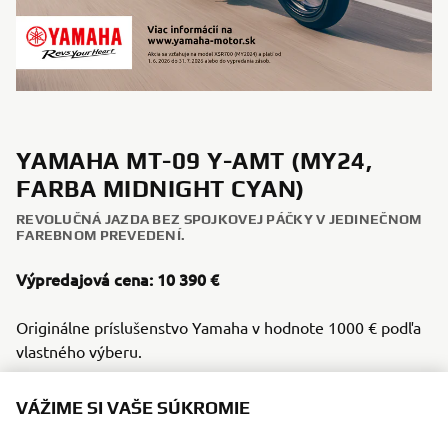
YAMAHA MT-09 Y-AMT (MY24,
FARBA MIDNIGHT CYAN)
REVOLUČNÁ JAZDA BEZ SPOJKOVEJ PÁČKY V JEDINEČNOM
FAREBNOM PREVEDENÍ.
Výpredajová cena: 10 390 €
Originálne príslušenstvo Yamaha v hodnote 1000 € podľa
vlastného výberu.
MT-09 Y-AMT 2024
VÁŽIME SI VAŠE SÚKROMIE