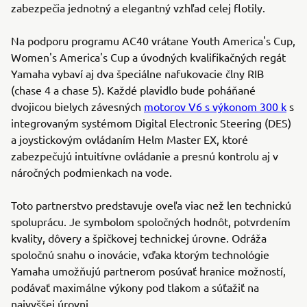
zabezpečia jednotný a elegantný vzhľad celej flotily.
Na podporu programu AC40 vrátane Youth America's Cup,
Women's America's Cup a úvodných kvalifikačných regát
Yamaha vybaví aj dva špeciálne nafukovacie člny RIB
(chase 4 a chase 5). Každé plavidlo bude poháňané
dvojicou bielych závesných
motorov V6 s výkonom 300 k
s
integrovaným systémom Digital Electronic Steering (DES)
a joystickovým ovládaním Helm Master EX, ktoré
zabezpečujú intuitívne ovládanie a presnú kontrolu aj v
náročných podmienkach na vode.
Toto partnerstvo predstavuje oveľa viac než len technickú
spoluprácu. Je symbolom spoločných hodnôt, potvrdením
kvality, dôvery a špičkovej technickej úrovne. Odráža
spoločnú snahu o inovácie, vďaka ktorým technológie
Yamaha umožňujú partnerom posúvať hranice možností,
podávať maximálne výkony pod tlakom a súťažiť na
najvyššej úrovni.