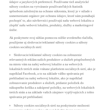
údajov a jazykových preferencií. Používame tiež analytické
súbory cookies na vytváranie používateľských štatistík
spôsobom založeným na ochrane súkromia, ktorý je v súlade s
usmerneniami orgánov pre ochranu údajov, ktoré nám pomáhajú
pochopiť to, ako návštevníci používajú našu webovú lokalitu a
zlepšiť našu webovú lokalitu, produkty, služby a marketingové
úsilie.
Ak poskytnete svoj súhlas pomocou nižšie uvedeného tlačidla,
použijeme aj sledovacie/reklamné súbory cookies a súbory
cookies sociálnych sietí:
Sledovacie/reklamné súbory cookies na zobrazenie
relevantných reklám našich produktov a služieb prispôsobených
na mieru vám na našej webovej lokalite a na webových
lokalitách tretích strán vrátane platforiem sociálnych sietí, ako je
napríklad Facebook, a to na základe vášho správania pri
prehliadaní na našej webovej lokalite, ako je napríklad
zobrazovanie produktov a služieb, pridanie položiek do
nákupného košíka a zakúpené položky, na webových lokalitách
tretích strán a na základe vašich záujmov vyplývajúcich z tohto
správania pri prehliadaní.
Súbory cookies sociálnych sietí na poskytnutie možnosti
prezerania videí na našej webovej lokalite (napr. pomocou