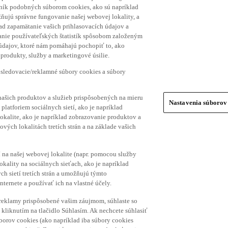
hník podobných súborom cookies, ako sú napríklad
ňujú správne fungovanie našej webovej lokality, a
lad zapamätanie vašich prihlasovacích údajov a
ranie používateľských štatistík spôsobom založeným
 údajov, ktoré nám pomáhajú pochopiť to, ako
produkty, služby a marketingové úsilie.
 sledovacie/reklamné súbory cookies a súbory
našich produktov a služieb prispôsobených na mieru
Nastavenia súborov
platforiem sociálnych sietí, ako je napríklad
lokalite, ako je napríklad zobrazovanie produktov a
vých lokalitách tretích strán a na základe vašich
í na našej webovej lokalite (napr. pomocou služby
ality na sociálnych sieťach, ako je napríklad
h sietí tretích strán a umožňujú týmto
nternete a používať ich na vlastné účely.
a reklamy prispôsobené vašim záujmom, súhlaste so
kliknutím na tlačidlo Súhlasím. Ak nechcete súhlasiť
úborov cookies (ako napríklad iba súbory cookies