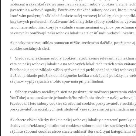
motor.eu) a akýchkoľvek jej miestnych verziách súbory cookies vrátane tec
javascripit a webové signály. Používame funkčné súbory cookies, ktoré umož
ktoré vám poskytujú základné funkcie našej webovej lokality, ako je naprík
jazykových preferencií. Používame tiež analytické súbory cookies na vytvá
na ochrane súkromia, ktorý je v súlade s usmerneniami orgánov pre ochranu
návštevníci používajú našu webovú lokalitu a zlepšiť našu webovú lokalitu, 
Ak poskytnete svoj súhlas pomocou nižšie uvedeného tlačidla, použijeme aj
cookies sociálnych sietí:
Sledovacie/reklamné súbory cookies na zobrazenie relevantných reklám 
vám na našej webovej lokalite a na webových lokalitách tretích strán vrátane 
Facebook, a to na základe vášho správania pri prehliadaní na našej webovej 
služieb, pridanie položiek do nákupného košíka a zakúpené položky, na webo
záujmov vyplývajúcich z tohto správania pri prehliadaní.
Súbory cookies sociálnych sietí na poskytnutie možnosti prezerania vide
YouTube) a na umožnenie jednoduchého zdieľania obsahu z našej webovej lok
Facebook. Tieto súbory cookies sú súbormi cookies poskytovateľov sociálnyc
poskytovateľom sociálnych sietí sledovať vaše správanie pri prehliadaní na i
Ak chcete získať všetky funkcie našej webovej lokality a prezerať ponuky 
sledovacími/reklamnými súbormi cookies a súbormi cookies sociálnych sietí 
s týmito súbormi cookies alebo chcete súhlasiť iba s určitými kategóriami s