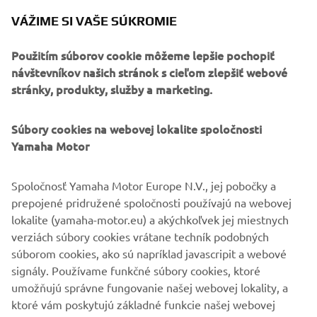
Použitím súborov cookie môžeme lepšie pochopiť
návštevníkov našich stránok s cieľom zlepšiť webové
stránky, produkty, služby a marketing.
Súbory cookies na webovej lokalite spoločnosti
Yamaha Motor
Now, wait for your Yamaha to complete the software
Spoločnosť Yamaha Motor Europe N.V., jej pobočky a
update. Important: do not turn the vehicle power off,
prepojené pridružené spoločnosti používajú na webovej
remove the USB drive, or put the vehicle in motion until
lokalite (yamaha-motor.eu) a akýchkoľvek jej miestnych
the update is completed. When you get the message that
verziách súbory cookies vrátane techník podobných
the update is complete, you can remove the USB storage
súborom cookies, ako sú napríklad javascripit a webové
device and enjoy the ride!
signály. Používame funkčné súbory cookies, ktoré
umožňujú správne fungovanie našej webovej lokality, a
ktoré vám poskytujú základné funkcie našej webovej
lokality, ako je napríklad zapamätanie vašich prihlasovacích
údajov a jazykových preferencií. Používame tiež analytické