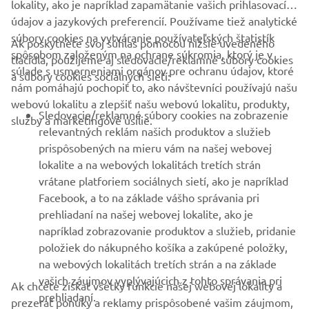
súbory cookies na vytváranie používateľských štatistík
Ak poskytnete svoj súhlas pomocou nižšie uvedeného
FIREMNÉ STRÁNKY
spôsobom založeným na ochrane súkromia, ktorý je v
tlačidla, použijeme aj sledovacie/reklamné súbory cookies
súlade s usmerneniami orgánov pre ochranu údajov, ktoré
a súbory cookies sociálnych sietí:
nám pomáhajú pochopiť to, ako návštevníci používajú našu
B2B
webovú lokalitu a zlepšiť našu webovú lokalitu, produkty,
Sledovacie/reklamné súbory cookies na zobrazenie
služby a marketingové úsilie.
VIAC YAMAHA
relevantných reklám našich produktov a služieb
prispôsobených na mieru vám na našej webovej
lokalite a na webových lokalitách tretích strán
PODPORA
vrátane platforiem sociálnych sietí, ako je napríklad
Facebook, a to na základe vášho správania pri
prehliadaní na našej webovej lokalite, ako je
BULLETIN
napríklad zobrazovanie produktov a služieb, pridanie
Získajte medzi prvými informácie o najnovších ponukách,
položiek do nákupného košíka a zakúpené položky,
špeciálnych akciách, nových verziách a mnoho ďalšieho
na webových lokalitách tretích strán a na základe
vašich záujmov vyplývajúcich z tohto správania pri
Ak chcete získať všetky funkcie našej webovej lokality a
prehliadaní.
prezerať ponuky a reklamy prispôsobené vašim záujmom,
Súbory cookies sociálnych sietí na poskytnutie
súhlaste so sledovacími/reklamnými súbormi cookies a
PRIHLÁSIŤ SA NA ODBER
možnosti prezerania videí na našej webovej lokalite