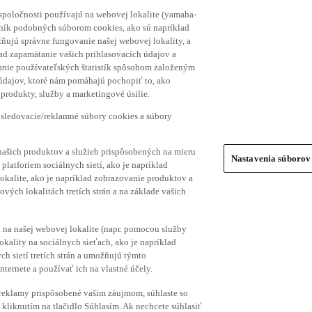
spoločnosti používajú na webovej lokalite (yamaha-
hník podobných súborom cookies, ako sú napríklad
ňujú správne fungovanie našej webovej lokality, a
lad zapamätanie vašich prihlasovacích údajov a
ranie používateľských štatistík spôsobom založeným
 údajov, ktoré nám pomáhajú pochopiť to, ako
produkty, služby a marketingové úsilie.
 sledovacie/reklamné súbory cookies a súbory
našich produktov a služieb prispôsobených na mieru
Nastavenia súborov
platforiem sociálnych sietí, ako je napríklad
lokalite, ako je napríklad zobrazovanie produktov a
vých lokalitách tretích strán a na základe vašich
í na našej webovej lokalite (napr. pomocou služby
ality na sociálnych sieťach, ako je napríklad
h sietí tretích strán a umožňujú týmto
nternete a používať ich na vlastné účely.
a reklamy prispôsobené vašim záujmom, súhlaste so
kliknutím na tlačidlo Súhlasím. Ak nechcete súhlasiť
úborov cookies (ako napríklad iba súbory cookies