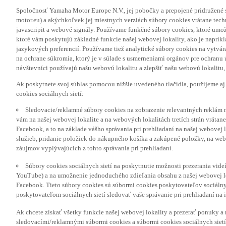
Spoločnosť Yamaha Motor Europe N.V., jej pobočky a prepojené pridružené 
motor.eu) a akýchkoľvek jej miestnych verziách súbory cookies vrátane tec
javascripit a webové signály. Používame funkčné súbory cookies, ktoré umož
ktoré vám poskytujú základné funkcie našej webovej lokality, ako je naprík
jazykových preferencií. Používame tiež analytické súbory cookies na vytvá
na ochrane súkromia, ktorý je v súlade s usmerneniami orgánov pre ochranu
návštevníci používajú našu webovú lokalitu a zlepšiť našu webovú lokalitu, 
Ak poskytnete svoj súhlas pomocou nižšie uvedeného tlačidla, použijeme aj
cookies sociálnych sietí:
Sledovacie/reklamné súbory cookies na zobrazenie relevantných reklám 
vám na našej webovej lokalite a na webových lokalitách tretích strán vrátane 
Facebook, a to na základe vášho správania pri prehliadaní na našej webovej 
služieb, pridanie položiek do nákupného košíka a zakúpené položky, na webo
záujmov vyplývajúcich z tohto správania pri prehliadaní.
Súbory cookies sociálnych sietí na poskytnutie možnosti prezerania vide
YouTube) a na umožnenie jednoduchého zdieľania obsahu z našej webovej lok
Facebook. Tieto súbory cookies sú súbormi cookies poskytovateľov sociálnyc
poskytovateľom sociálnych sietí sledovať vaše správanie pri prehliadaní na i
Ak chcete získať všetky funkcie našej webovej lokality a prezerať ponuky 
sledovacími/reklamnými súbormi cookies a súbormi cookies sociálnych sietí 
s týmito súbormi cookies alebo chcete súhlasiť iba s určitými kategóriami s