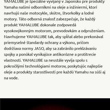
YAMALUBE je špeciálne vyvíjaný v Japonsku pre produkty
Yamaha našimi odborníkmi na oleje a inžiniermi, ktorí
navrhujú naše motocykle, skútre, štvorkolky a lodné
motory. Táto odborná znalosť zabezpečuje, že každý
produkt YAMALUBE dokonale zodpovedá
vysokovýkonným motorom, prevodovkám a odpruženiam.
Navrhujeme YAMALUBE tak, aby spĺňal alebo prekonával
priemyselné štandardy ochrany a výkonu, pričom
dodržiava normy JASO, aby sa zabránilo preklzávaniu
spojky a ponúkal vynikajúce antikorózne a protitrecie
vlastnosti. YAMALUBE sa neustále vyvíja spolu s
pokročilými technológiami motorov, poskytujúc najlepšie
oleje a produkty starostlivosti pre každú Yamahu na súši aj
na vode.