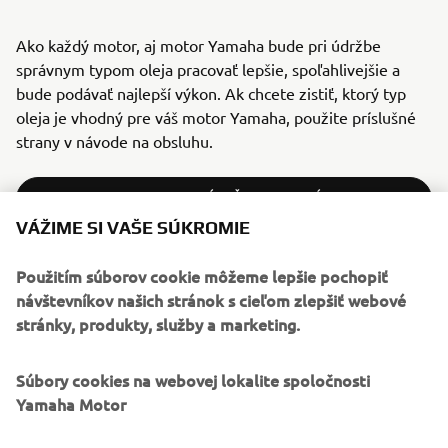
Ako každý motor, aj motor Yamaha bude pri údržbe
správnym typom oleja pracovať lepšie, spoľahlivejšie a
bude podávať najlepší výkon. Ak chcete zistiť, ktorý typ
oleja je vhodný pre váš motor Yamaha, použite príslušné
strany v návode na obsluhu.
VYHĽADAJTE PRÍRUČKU VLASTNÍKA »
VÁŽIME SI VAŠE SÚKROMIE
Použitím súborov cookie môžeme lepšie pochopiť
AKO MÔŽEME POMÔCŤ
návštevníkov našich stránok s cieľom zlepšiť webové
stránky, produkty, služby a marketing.
Ak máte akékoľvek pochybnosti alebo ak chcete, aby vám
motorový olej vymenil oficiálny predajca Yamaha, naši
Súbory cookies na webovej lokalite spoločnosti
predajcovia vám vždy radi pomôžu. Naši predajcovia
Yamaha Motor
pracujú s originálnym náradím a vybavením a naša
akadémia školení Yamaha udržiava ich znalosti stále