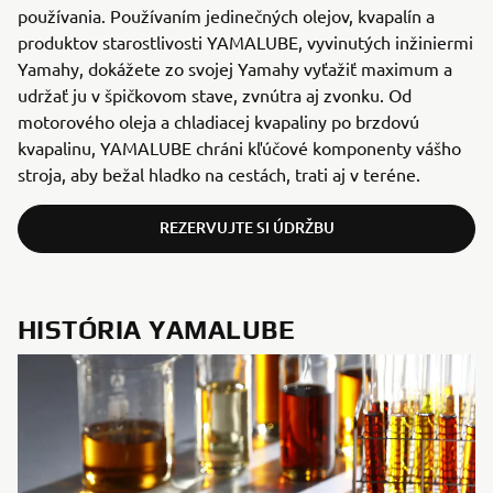
používania. Používaním jedinečných olejov, kvapalín a
produktov starostlivosti YAMALUBE, vyvinutých inžiniermi
Yamahy, dokážete zo svojej Yamahy vyťažiť maximum a
udržať ju v špičkovom stave, zvnútra aj zvonku. Od
motorového oleja a chladiacej kvapaliny po brzdovú
kvapalinu, YAMALUBE chráni kľúčové komponenty vášho
stroja, aby bežal hladko na cestách, trati aj v teréne.
REZERVUJTE SI ÚDRŽBU
HISTÓRIA YAMALUBE