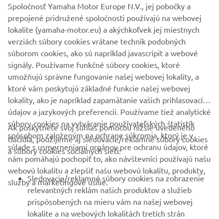
čerstvé. Zabezpečia, aby vaša Yamaha dostala tú najlepšiu
Spoločnosť Yamaha Motor Europe N.V., jej pobočky a
možnú starostlivosť. V prípade akýchkoľvek otázok
prepojené pridružené spoločnosti používajú na webovej
navštívte náš vyhľadávač predajcov a nájdite predajcu
lokalite (yamaha-motor.eu) a akýchkoľvek jej miestnych
Yamaha vo vašej blízkosti.
verziách súbory cookies vrátane techník podobných
súborom cookies, ako sú napríklad javascripit a webové
signály. Používame funkčné súbory cookies, ktoré
NÁJDITE PREDAJCU YAMAHA VO SVOJOM OKOLÍ »
umožňujú správne fungovanie našej webovej lokality, a
ktoré vám poskytujú základné funkcie našej webovej
lokality, ako je napríklad zapamätanie vašich prihlasovacích
údajov a jazykových preferencií. Používame tiež analytické
súbory cookies na vytváranie používateľských štatistík
Ak poskytnete svoj súhlas pomocou nižšie uvedeného
FIREMNÉ STRÁNKY
spôsobom založeným na ochrane súkromia, ktorý je v
tlačidla, použijeme aj sledovacie/reklamné súbory cookies
súlade s usmerneniami orgánov pre ochranu údajov, ktoré
a súbory cookies sociálnych sietí:
nám pomáhajú pochopiť to, ako návštevníci používajú našu
B2B
webovú lokalitu a zlepšiť našu webovú lokalitu, produkty,
Sledovacie/reklamné súbory cookies na zobrazenie
služby a marketingové úsilie.
VIAC YAMAHA
relevantných reklám našich produktov a služieb
prispôsobených na mieru vám na našej webovej
lokalite a na webových lokalitách tretích strán
PODPORA