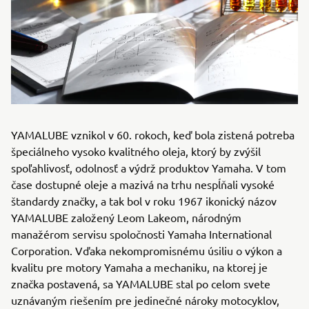
YAMALUBE vznikol v 60. rokoch, keď bola zistená potreba
špeciálneho vysoko kvalitného oleja, ktorý by zvýšil
spoľahlivosť, odolnosť a výdrž produktov Yamaha. V tom
čase dostupné oleje a mazivá na trhu nespĺňali vysoké
štandardy značky, a tak bol v roku 1967 ikonický názov
YAMALUBE založený Leom Lakeom, národným
manažérom servisu spoločnosti Yamaha International
Corporation. Vďaka nekompromisnému úsiliu o výkon a
kvalitu pre motory Yamaha a mechaniku, na ktorej je
značka postavená, sa YAMALUBE stal po celom svete
uznávaným riešením pre jedinečné nároky motocyklov,