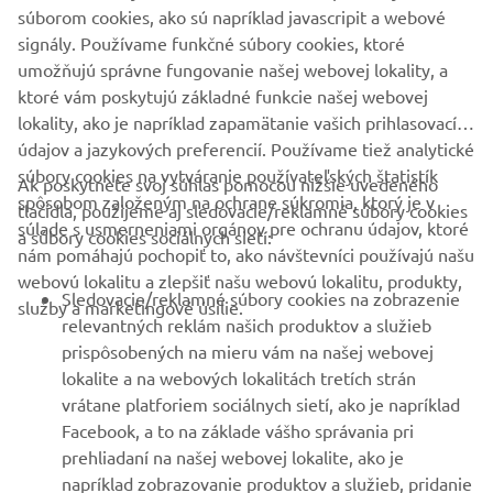
súborom cookies, ako sú napríklad javascripit a webové
signály. Používame funkčné súbory cookies, ktoré
umožňujú správne fungovanie našej webovej lokality, a
PRIHLÁSIŤ SA NA ODBER
ktoré vám poskytujú základné funkcie našej webovej
lokality, ako je napríklad zapamätanie vašich prihlasovacích
údajov a jazykových preferencií. Používame tiež analytické
Prečítajte si naše Zásady ochrany osobných údajov, aby ste sa
súbory cookies na vytváranie používateľských štatistík
dozvedeli, ako spracovávame vaše osobné údaje:
Ochrana
Ak poskytnete svoj súhlas pomocou nižšie uvedeného
Osobných Údajov
spôsobom založeným na ochrane súkromia, ktorý je v
tlačidla, použijeme aj sledovacie/reklamné súbory cookies
súlade s usmerneniami orgánov pre ochranu údajov, ktoré
a súbory cookies sociálnych sietí:
nám pomáhajú pochopiť to, ako návštevníci používajú našu
Slovakia (Slovak)
webovú lokalitu a zlepšiť našu webovú lokalitu, produkty,
Sledovacie/reklamné súbory cookies na zobrazenie
služby a marketingové úsilie.
relevantných reklám našich produktov a služieb
prispôsobených na mieru vám na našej webovej
lokalite a na webových lokalitách tretích strán
© Copyright - 2026 Yamaha Motor Europe N.V. - All Rights
vrátane platforiem sociálnych sietí, ako je napríklad
Reserved
Facebook, a to na základe vášho správania pri
prehliadaní na našej webovej lokalite, ako je
napríklad zobrazovanie produktov a služieb, pridanie
Privacy Policy
Cookies
Podmienky a pravidlá