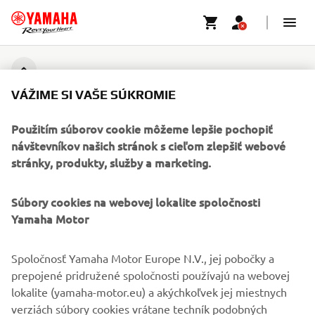
FIREMNÉ STRÁNKY
VÁŽIME SI VAŠE SÚKROMIE
Použitím súborov cookie môžeme lepšie pochopiť
B2B
návštevníkov našich stránok s cieľom zlepšiť webové
stránky, produkty, služby a marketing.
VIAC YAMAHA
Súbory cookies na webovej lokalite spoločnosti
PODPORA
Yamaha Motor
Spoločnosť Yamaha Motor Europe N.V., jej pobočky a
BULLETIN
prepojené pridružené spoločnosti používajú na webovej
Získajte medzi prvými informácie o najnovších ponukách,
lokalite (yamaha-motor.eu) a akýchkoľvek jej miestnych
špeciálnych akciách, nových verziách a mnoho ďalšieho
verziách súbory cookies vrátane techník podobných