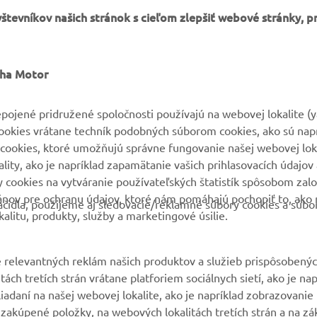
tevníkov našich stránok s cieľom zlepšiť webové stránky, p
VIAC YAMAHA
PODPORA
aha Motor
MyYamaha
Parts Catalogue
pojené pridružené spoločnosti používajú na webovej lokalite (
cookies vrátane techník podobných súborom cookies, ako sú nap
Yamaha Music
Rezervácia na servis
cookies, ktoré umožňujú správne fungovanie našej webovej loka
Yamaha Racing
Nájsť predajcu
ity, ako je napríklad zapamätanie vašich prihlasovacích údajov 
ry cookies na vytváranie používateľských štatistík spôsobom za
Yamaha Motor Global
Nakladaní s použitými
ánov pre ochranu údajov, ktoré nám pomáhajú pochopiť to, ako 
batériami
čidla, použijeme aj sledovacie/reklamné súbory cookies a súbo
Mobilné aplikácie
alitu, produkty, služby a marketingové úsilie.
 relevantných reklám našich produktov a služieb prispôsobený
ách tretích strán vrátane platforiem sociálnych sietí, ako je nap
liadaní na našej webovej lokalite, ako je napríklad zobrazovani
 zakúpené položky, na webových lokalitách tretích strán a na zá