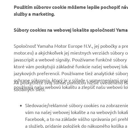
Použitím súborov cookie môžeme lepšie pochopiť návš
služby a marketing.
FIREMNÉ STRÁNKY
B2B
Súbory cookies na webovej lokalite spoločnosti Yam
O nás
Systémy eBike
Spoločnosť Yamaha Motor Europe N.V., jej pobočky a pre
motor.eu) a akýchkoľvek jej miestnych verziách súbory 
Novinky
Úrady
javascripit a webové signály. Používame funkčné súbory 
Podujatia
Golf/Prevádzka
ktoré vám poskytujú základné funkcie našej webovej lokal
jazykových preferencií. Používame tiež analytické súbo
Tlač
Prví respondenti
ochrane súkromia, ktorý je v súlade s usmerneniami org
Ak poskytnete svoj súhlas pomocou nižšie uvedeného tla
Katalóg
Súprava autoškoly
používajú našu webovú lokalitu a zlepšiť našu webovú lok
sociálnych sietí:
Práca v spoločnosti
Robotics
Yamaha
Partnerstvá
Sledovacie/reklamné súbory cookies na zobrazenie
Staňte sa predajcom
vám na našej webovej lokalite a na webových lokalit
Technické informácie pre
Facebook, a to na základe vášho správania pri preh
Zásady týkajúce sa
nezávislých predajcov
a služieb, pridanie položiek do nákupného košíka a