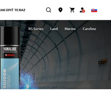
NAKÚPIŤ TERAZ
RS Series
Land
Marine
Careline