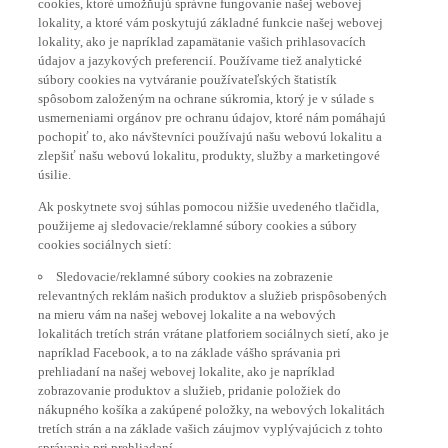
lokality, a ktoré vám poskytujú základné funkcie našej webovej
lokality, ako je napríklad zapamätanie vašich prihlasovacích
údajov a jazykových preferencií. Používame tiež analytické
súbory cookies na vytváranie používateľských štatistík
spôsobom založeným na ochrane súkromia, ktorý je v súlade s
usmerneniami orgánov pre ochranu údajov, ktoré nám pomáhajú
pochopiť to, ako návštevníci používajú našu webovú lokalitu a
zlepšiť našu webovú lokalitu, produkty, služby a marketingové
úsilie.
Ak poskytnete svoj súhlas pomocou nižšie uvedeného tlačidla,
použijeme aj sledovacie/reklamné súbory cookies a súbory
cookies sociálnych sietí:
Sledovacie/reklamné súbory cookies na zobrazenie
relevantných reklám našich produktov a služieb prispôsobených
na mieru vám na našej webovej lokalite a na webových
lokalitách tretích strán vrátane platforiem sociálnych sietí, ako je
napríklad Facebook, a to na základe vášho správania pri
prehliadaní na našej webovej lokalite, ako je napríklad
zobrazovanie produktov a služieb, pridanie položiek do
nákupného košíka a zakúpené položky, na webových lokalitách
tretích strán a na základe vašich záujmov vyplývajúcich z tohto
správania pri prehliadaní.