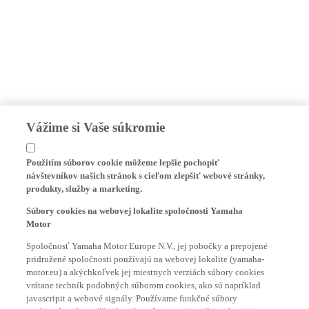
Vážime si Vaše súkromie
Použitím súborov cookie môžeme lepšie pochopiť
návštevníkov našich stránok s cieľom zlepšiť webové stránky,
produkty, služby a marketing.
Súbory cookies na webovej lokalite spoločnosti Yamaha
Motor
Spoločnosť Yamaha Motor Europe N.V., jej pobočky a prepojené
pridružené spoločnosti používajú na webovej lokalite (yamaha-
motor.eu) a akýchkoľvek jej miestnych verziách súbory cookies
vrátane techník podobných súborom cookies, ako sú napríklad
javascripit a webové signály. Používame funkčné súbory
cookies, ktoré umožňujú správne fungovanie našej webovej