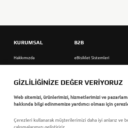
KURUMSAL
B2B
Hakkımızda
eBisiklet Sistemleri
Yamaha'dan “Haberler”
Yetkililer
Olaylar
Golf Sahaları
GIZLILIĞINIZE DEĞER VERIYORUZ
Basın
İlk müdahale ekipleri
Web sitemizi, ürünlerimizi, hizmetlerimizi ve pazarlama
Broşürler
Sürücü kursları
hakkında bilgi edinmemize yardımcı olması için çerezle
Yamaha'da Kariyer
Robotics
Yamaha Bayisi Olmak
Ortaklıklar
Çerezleri kullanarak müşterilerimizi daha iyi anlarız ve 
çalışmalarımızı geliştiririz.