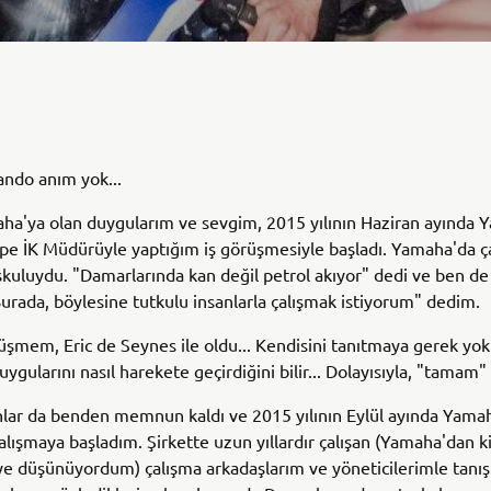
Kando anım yok...
ha'ya olan duygularım ve sevgim, 2015 yılının Haziran ayında
e İK Müdürüyle yaptığım iş görüşmesiyle başladı. Yamaha'da ça
coşkuluydu. "Damarlarında kan değil petrol akıyor" dedi ve ben de
rada, böylesine tutkulu insanlarla çalışmak istiyorum" dedim.
örüşmem, Eric de Seynes ile oldu... Kendisini tanıtmaya gerek yok.
uygularını nasıl harekete geçirdiğini bilir... Dolayısıyla, "tamam
nlar da benden memnun kaldı ve 2015 yılının Eylül ayında Yam
alışmaya başladım. Şirkette uzun yıllardır çalışan (Yamaha'dan 
ye düşünüyordum) çalışma arkadaşlarım ve yöneticilerimle tanış