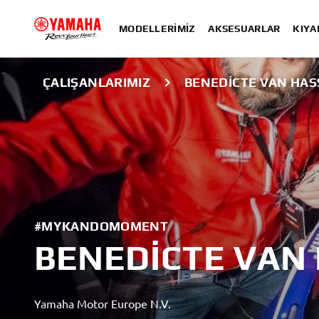
MODELLERIMIZ
AKSESUARLAR
KIYA
ÇALIŞANLARIMIZ
BENEDICTE VAN HAS
#MYKANDOMOMENT
BENEDICTE VAN
Yamaha Motor Europe N.V.