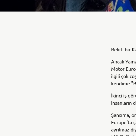
Belirli bir 
Ancak Yama
Motor Europ
ilgili çok 
kendime "Bu
İkinci iş g
insanların d
Şansıma, o
Europe'ta ç
ayrılmaz di