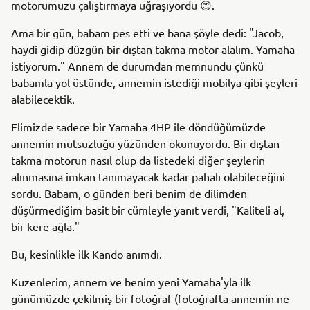
motorumuzu çalıştırmaya uğraşıyordu 😊.
Ama bir gün, babam pes etti ve bana şöyle dedi: "Jacob,
haydi gidip düzgün bir dıştan takma motor alalım. Yamaha
istiyorum." Annem de durumdan memnundu çünkü
babamla yol üstünde, annemin istediği mobilya gibi şeyleri
alabilecektik.
Elimizde sadece bir Yamaha 4HP ile döndüğümüzde
annemin mutsuzluğu yüzünden okunuyordu. Bir dıştan
takma motorun nasıl olup da listedeki diğer şeylerin
alınmasına imkan tanımayacak kadar pahalı olabileceğini
sordu. Babam, o günden beri benim de dilimden
düşürmediğim basit bir cümleyle yanıt verdi, "Kaliteli al,
bir kere ağla."
Bu, kesinlikle ilk Kando anımdı.
Kuzenlerim, annem ve benim yeni Yamaha'yla ilk
günümüzde çekilmiş bir fotoğraf (fotoğrafta annemin ne