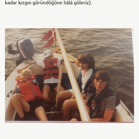
kadar kızgın göründüğüne hâlâ güleriz).