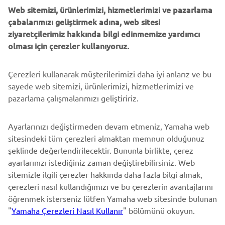
Web sitemizi, ürünlerimizi, hizmetlerimizi ve pazarlama
DAHA FAZLA YAMAHA
çabalarımızı geliştirmek adına, web sitesi
ziyaretçilerimiz hakkında bilgi edinmemize yardımcı
DESTEK
olması için çerezler kullanıyoruz.
Çerezleri kullanarak müşterilerimizi daha iyi anlarız ve bu
BÜLTEN
sayede web sitemizi, ürünlerimizi, hizmetlerimizi ve
En son fırsatları, özel etkinlikleri, yeni çıkan ürünleri ve daha
pazarlama çalışmalarımızı geliştiririz.
fazlasını ilk öğrenen siz olun
Ayarlarınızı değiştirmeden devam etmeniz, Yamaha web
sitesindeki tüm çerezleri almaktan memnun olduğunuz
şeklinde değerlendirilecektir. Bununla birlikte, çerez
ABONE OL
ayarlarınızı istediğiniz zaman değiştirebilirsiniz. Web
sitemizle ilgili çerezler hakkında daha fazla bilgi almak,
Gizlilik Politikamızı okuyarak kişisel verilerinizi nasıl işlediğimizi
çerezleri nasıl kullandığımızı ve bu çerezlerin avantajlarını
öğrenebilirsiniz:
Gizlilik Politikası
öğrenmek isterseniz lütfen Yamaha web sitesinde bulunan
"
Yamaha Çerezleri Nasıl Kullanır
" bölümünü okuyun.
Turkey (Turkish)