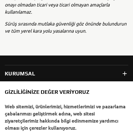
onayı olmadan ticari veya ticari olmayan amaçlarla
kullanılamaz.
Sürüş sırasında mutlaka güvenliği göz önünde bulundurun
ve tüm yerel kara yolu yasalarına uyun.
KURUMSAL
B2B
GIZLILIĞINIZE DEĞER VERIYORUZ
Web sitemizi, ürünlerimizi, hizmetlerimizi ve pazarlama
DAHA FAZLA YAMAHA
çabalarımızı geliştirmek adına, web sitesi
ziyaretçilerimiz hakkında bilgi edinmemize yardımcı
DESTEK
olması için çerezler kullanıyoruz.