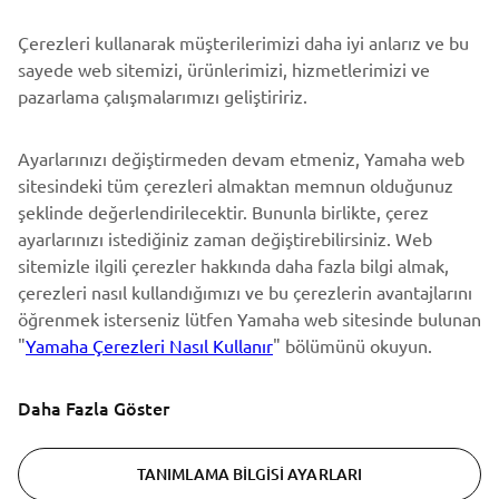
Çerezleri kullanarak müşterilerimizi daha iyi anlarız ve bu
BÜLTEN
sayede web sitemizi, ürünlerimizi, hizmetlerimizi ve
En son fırsatları, özel etkinlikleri, yeni çıkan ürünleri ve daha
pazarlama çalışmalarımızı geliştiririz.
fazlasını ilk öğrenen siz olun
Ayarlarınızı değiştirmeden devam etmeniz, Yamaha web
sitesindeki tüm çerezleri almaktan memnun olduğunuz
şeklinde değerlendirilecektir. Bununla birlikte, çerez
ABONE OL
ayarlarınızı istediğiniz zaman değiştirebilirsiniz. Web
sitemizle ilgili çerezler hakkında daha fazla bilgi almak,
Gizlilik Politikamızı okuyarak kişisel verilerinizi nasıl işlediğimizi
çerezleri nasıl kullandığımızı ve bu çerezlerin avantajlarını
öğrenebilirsiniz:
Gizlilik Politikası
öğrenmek isterseniz lütfen Yamaha web sitesinde bulunan
"
Yamaha Çerezleri Nasıl Kullanır
" bölümünü okuyun.
Turkey (Turkish)
Daha Fazla Göster
TANIMLAMA BILGISI AYARLARI