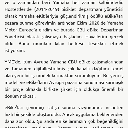
ve o zamandan beri Yamaha her zaman kalbimdedir.
Hostettler'de (2014-2019) bisiklet departmanı yöneticisi
olarak Yamaha eKit'leriyle güçlendirilmiş ödüllü eBike'ları
pazara sunma görevimin ardından Ekim 2020'de Yamaha
Motor Europe'a girdim ve burada CBU eBike Departman
Yöneticisi olarak çalışmaya başladım. Hayallerim gerçek
oldu. Bunu mümkün kılan herkese teşekkür etmek
istiyorum.
YME'de, tüm Avrupa Yamaha CBU eBike çalışmalarından
ve tamamen dijitalleştirilmiş çok kanallı dağıtımı temel
alan yeni bir iş modeli kurmaktan sorumluyum. Bu yeni iş
modeli ve eBike'ların Avrupa pazarına sunulması karmaşık
bir proje olmakla birlikte şirket için oldukça önemli bir
dönüm noktası.
eBike'ları çevrimiçi satışa sunma vizyonumuz nispeten
hızlı bir şekilde oluşturuldu. Ancak uygulama beklenenden
daha zor oldu. Şu anda eBike'larımızın çok beğenildiğini
görmekten mutluyuz. Pazara uyum sağlamaya ve