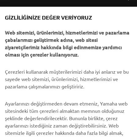
B2B
GIZLILIĞINIZE DEĞER VERIYORUZ
Web sitemizi, ürünlerimizi, hizmetlerimizi ve pazarlama
DAHA FAZLA YAMAHA
çabalarımızı geliştirmek adına, web sitesi
ziyaretçilerimiz hakkında bilgi edinmemize yardımcı
DESTEK
olması için çerezler kullanıyoruz.
Çerezleri kullanarak müşterilerimizi daha iyi anlarız ve bu
BÜLTEN
sayede web sitemizi, ürünlerimizi, hizmetlerimizi ve
En son fırsatları, özel etkinlikleri, yeni çıkan ürünleri ve daha
pazarlama çalışmalarımızı geliştiririz.
fazlasını ilk öğrenen siz olun
Ayarlarınızı değiştirmeden devam etmeniz, Yamaha web
sitesindeki tüm çerezleri almaktan memnun olduğunuz
şeklinde değerlendirilecektir. Bununla birlikte, çerez
ABONE OL
ayarlarınızı istediğiniz zaman değiştirebilirsiniz. Web
sitemizle ilgili çerezler hakkında daha fazla bilgi almak,