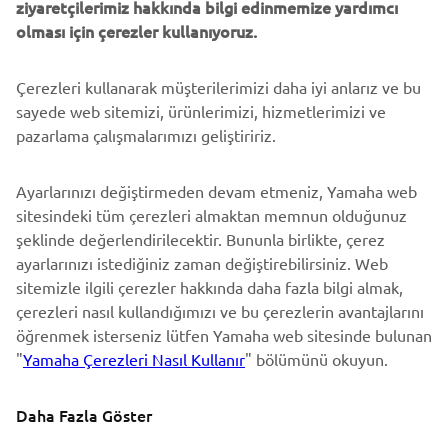
ziyaretçilerimiz hakkında bilgi edinmemize yardımcı
DESTEK
olması için çerezler kullanıyoruz.
Çerezleri kullanarak müşterilerimizi daha iyi anlarız ve bu
BÜLTEN
sayede web sitemizi, ürünlerimizi, hizmetlerimizi ve
En son fırsatları, özel etkinlikleri, yeni çıkan ürünleri ve daha
pazarlama çalışmalarımızı geliştiririz.
fazlasını ilk öğrenen siz olun
Ayarlarınızı değiştirmeden devam etmeniz, Yamaha web
sitesindeki tüm çerezleri almaktan memnun olduğunuz
şeklinde değerlendirilecektir. Bununla birlikte, çerez
ABONE OL
ayarlarınızı istediğiniz zaman değiştirebilirsiniz. Web
sitemizle ilgili çerezler hakkında daha fazla bilgi almak,
Gizlilik Politikamızı okuyarak kişisel verilerinizi nasıl işlediğimizi
çerezleri nasıl kullandığımızı ve bu çerezlerin avantajlarını
öğrenebilirsiniz:
Gizlilik Politikası
öğrenmek isterseniz lütfen Yamaha web sitesinde bulunan
"
Yamaha Çerezleri Nasıl Kullanır
" bölümünü okuyun.
Turkey (Turkish)
Daha Fazla Göster