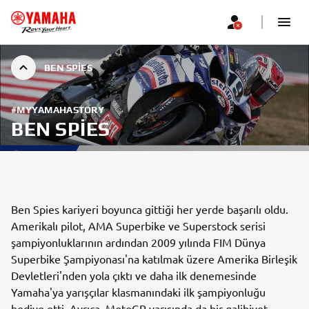
BEN SPIES
#MYYAMAHASTORY
BEN SPIES
Ben Spies kariyeri boyunca gittiği her yerde başarılı oldu.
Amerikalı pilot, AMA Superbike ve Superstock serisi
şampiyonluklarının ardından 2009 yılında FIM Dünya
Superbike Şampiyonası'na katılmak üzere Amerika Birleşik
Devletleri'nden yola çıktı ve daha ilk denemesinde
Yamaha'ya yarışçılar klasmanındaki ilk şampiyonluğu
hediye etti. Ayrıca, MotoGP yarışında da bir galibiyet