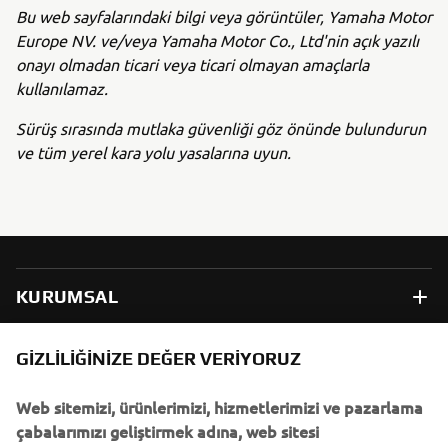
Bu web sayfalarındaki bilgi veya görüntüler, Yamaha Motor
Europe NV. ve/veya Yamaha Motor Co., Ltd'nin açık yazılı
onayı olmadan ticari veya ticari olmayan amaçlarla
kullanılamaz.
Sürüş sırasında mutlaka güvenliği göz önünde bulundurun
ve tüm yerel kara yolu yasalarına uyun.
KURUMSAL
B2B
GIZLILIĞINIZE DEĞER VERIYORUZ
Web sitemizi, ürünlerimizi, hizmetlerimizi ve pazarlama
DAHA FAZLA YAMAHA
çabalarımızı geliştirmek adına, web sitesi