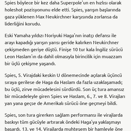
Spies böylece bir kez daha Superpole'un en hızlısı olarak
holeshot pozisyonunu elde etti. Spies, yarışın başlarında
gaza yüklenen Max Neukirchner karşısında zorlansa da
liderliğini korudu.
Eski Yamaha yıldızı Noriyuki Haga'nın inatçı defansı ile
arayı kapadığı yarışın yarısı geride kalırken Neukirchner
çekişmeden geriye düştü. Finişe 10 tur kala İngiliz sürücü
Leon Haslam'ın da dahil olmasıyla birincilik için muazzam
bir üçlü çekişme yaşandı.
Spies, 5. Virajdaki keskin U dönemecinde açılarak üçüncü
sıraya gerilese de Haga da Haslam da fazla uzaklaşamadı;
bu üçlü, zirve mücadelesini sürdürdü. Son üç tura amansız
bir mücadeleyle giren Spies ve Haslam, 6., 7. ve 8. Virajları
yan yana geçse de Amerikalı sürücü öne geçmeyi bildi.
Spies, son tura girerken sağlam performansı ile virajlarda
baskıyı tüm gücüyle artırarak öndeki Haga'ya yaklaşmayı
başardı. 13. ve 14. Virajlarda muhteşem bir hamleyle öne