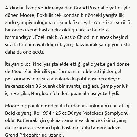
Ardından İsveç ve Almanya'dan Grand Prix galibiyetleriyle
dönen Moore, Foxhills'teki sondan bir önceki yarışta ilk,
zorlu şampiyonluğuna erişmek üzereydi. Amerikalı sürücü,
bir önceki sene hastanelik olduğu pistte bu defa
formundaydı. Ezeli rakibi Alessio Chiodi'nin ancak beşinci
sırada tamamlayabildiği ilk yarışı kazanarak şampiyonlukta
daha da öne geçti.
İtalyan pilot ikinci yarışta elde ettiği galibiyetle geri dönse
de Moore'un ikincilik performansını elde ettiği dengeli
performansı ona sıralamalarda kapatılması neredeyse
imkansız olan 36 puanlık bir avantaj sağladı. Şampiyonluk
için Belçika, Borgloom'da dört puan alması yeterliydi.
Moore hiç paniklemeden ilk turdan üstünlüğünü ilan ettiği
Belçika yarışı ile 1994 125 cc Dünya Motokros Şampiyonu
oldu. Kutlamak için çok az zamanı vardı ancak ikinci yarışı
da kazanarak sezonu tıpkı başladığı gibi tamamladı ve
Grand Prix zaferine uzandı.