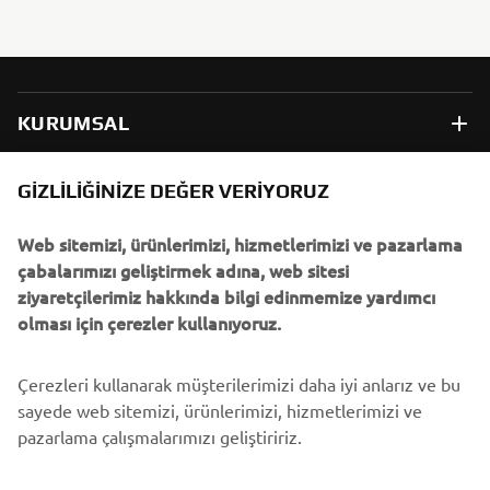
KURUMSAL
B2B
GIZLILIĞINIZE DEĞER VERIYORUZ
Web sitemizi, ürünlerimizi, hizmetlerimizi ve pazarlama
DAHA FAZLA YAMAHA
çabalarımızı geliştirmek adına, web sitesi
ziyaretçilerimiz hakkında bilgi edinmemize yardımcı
DESTEK
olması için çerezler kullanıyoruz.
Çerezleri kullanarak müşterilerimizi daha iyi anlarız ve bu
BÜLTEN
sayede web sitemizi, ürünlerimizi, hizmetlerimizi ve
En son fırsatları, özel etkinlikleri, yeni çıkan ürünleri ve daha
pazarlama çalışmalarımızı geliştiririz.
fazlasını ilk öğrenen siz olun