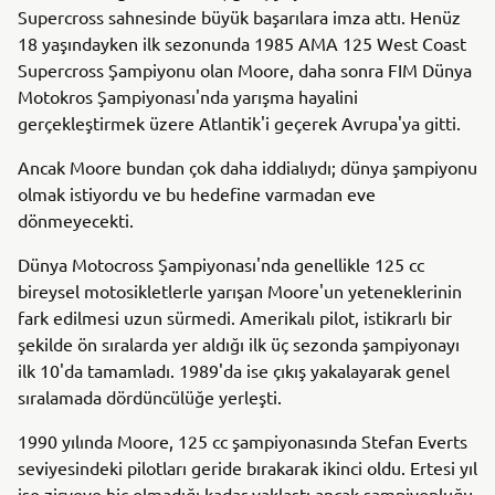
Supercross sahnesinde büyük başarılara imza attı. Henüz
18 yaşındayken ilk sezonunda 1985 AMA 125 West Coast
Supercross Şampiyonu olan Moore, daha sonra FIM Dünya
Motokros Şampiyonası'nda yarışma hayalini
gerçekleştirmek üzere Atlantik'i geçerek Avrupa'ya gitti.
Ancak Moore bundan çok daha iddialıydı; dünya şampiyonu
olmak istiyordu ve bu hedefine varmadan eve
dönmeyecekti.
Dünya Motocross Şampiyonası'nda genellikle 125 cc
bireysel motosikletlerle yarışan Moore'un yeteneklerinin
fark edilmesi uzun sürmedi. Amerikalı pilot, istikrarlı bir
şekilde ön sıralarda yer aldığı ilk üç sezonda şampiyonayı
ilk 10'da tamamladı. 1989'da ise çıkış yakalayarak genel
sıralamada dördüncülüğe yerleşti.
1990 yılında Moore, 125 cc şampiyonasında Stefan Everts
seviyesindeki pilotları geride bırakarak ikinci oldu. Ertesi yıl
ise zirveye hiç olmadığı kadar yaklaştı ancak şampiyonluğu