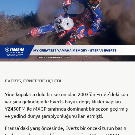
EVERTS, ERNÉE'DE ÜÇLEDI
Yine kupalarla dolu bir sezon olan 2003'ün Ernée'deki son
yarışına gelindiğinde Everts büyük değişiklikler yapılan
YZ450FM ile MXGP sınıfında dominant bir sezon geçirmiş
ve yedinci dünya şampiyonluğunu ilan etmişti.
Fransa'daki yarış öncesinde, Everts bir önceki turun basın
toplantısında yapılan bir yorum üzerine 125 cc, MXGP ve