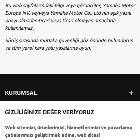
Bu web sayfalarındaki bilgi veya görüntüler, Yamaha Motor
Europe NV. ve/veya Yamaha Motor Co., Ltd'nin açık yazılı
onayı olmadan ticari veya ticari olmayan amaçlarla
kullanılamaz.
Sürüş sırasında mutlaka güvenliği göz önünde bulundurun
ve tüm yerel kara yolu yasalarına uyun.
KURUMSAL
B2B
GIZLILIĞINIZE DEĞER VERIYORUZ
Web sitemizi, ürünlerimizi, hizmetlerimizi ve pazarlama
DAHA FAZLA YAMAHA
çabalarımızı geliştirmek adına, web sitesi