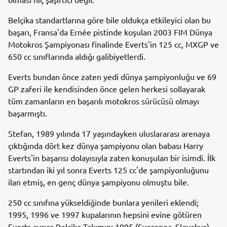
Belçika standartlarına göre bile oldukça etkileyici olan bu
başarı, Fransa'da Ernée pistinde koşulan 2003 FIM Dünya
Motokros Şampiyonası finalinde Everts'in 125 cc, MXGP ve
650 cc sınıflarında aldığı galibiyetlerdi.
Everts bundan önce zaten yedi dünya şampiyonluğu ve 69
GP zaferi ile kendisinden önce gelen herkesi sollayarak
tüm zamanların en başarılı motokros sürücüsü olmayı
başarmıştı.
Stefan, 1989 yılında 17 yaşındayken uluslararası arenaya
çıktığında dört kez dünya şampiyonu olan babası Harry
Everts'in başarısı dolayısıyla zaten konuşulan bir isimdi. İlk
startından iki yıl sonra Everts 125 cc'de şampiyonluğunu
ilan etmiş, en genç dünya şampiyonu olmuştu bile.
250 cc sınıfına yükseldiğinde bunlara yenileri eklendi;
1995, 1996 ve 1997 kupalarının hepsini evine götüren
Everts ayrıca Belçika Takımını 1995 (Sverepec, Slovakya),