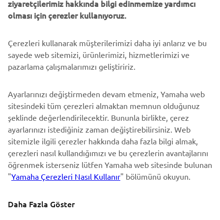
ziyaretçilerimiz hakkında bilgi edinmemize yardımcı
DESTEK
olması için çerezler kullanıyoruz.
Çerezleri kullanarak müşterilerimizi daha iyi anlarız ve bu
BÜLTEN
sayede web sitemizi, ürünlerimizi, hizmetlerimizi ve
En son fırsatları, özel etkinlikleri, yeni çıkan ürünleri ve daha
pazarlama çalışmalarımızı geliştiririz.
fazlasını ilk öğrenen siz olun
Ayarlarınızı değiştirmeden devam etmeniz, Yamaha web
sitesindeki tüm çerezleri almaktan memnun olduğunuz
şeklinde değerlendirilecektir. Bununla birlikte, çerez
ABONE OL
ayarlarınızı istediğiniz zaman değiştirebilirsiniz. Web
sitemizle ilgili çerezler hakkında daha fazla bilgi almak,
Gizlilik Politikamızı okuyarak kişisel verilerinizi nasıl işlediğimizi
çerezleri nasıl kullandığımızı ve bu çerezlerin avantajlarını
öğrenebilirsiniz:
Gizlilik Politikası
öğrenmek isterseniz lütfen Yamaha web sitesinde bulunan
"
Yamaha Çerezleri Nasıl Kullanır
" bölümünü okuyun.
Turkey (Turkish)
Daha Fazla Göster