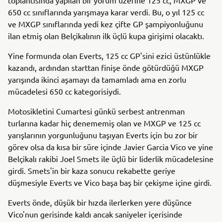
650 cc sınıflarında yarışmaya karar verdi. Bu, o yıl 125 cc
ve MXGP sınıflarında yedi kez çifte GP şampiyonluğunu
ilan etmiş olan Belçikalının ilk üçlü kupa girişimi olacaktı.
Yine formunda olan Everts, 125 cc GP'sini ezici üstünlükle
kazandı, ardından starttan finişe önde götürdüğü MXGP
yarışında ikinci aşamayı da tamamladı ama en zorlu
mücadelesi 650 cc kategorisiydi.
Motosikletini Cumartesi günkü serbest antrenman
turlarına kadar hiç denememiş olan ve MXGP ve 125 cc
yarışlarının yorgunluğunu taşıyan Everts için bu zor bir
görev olsa da kısa bir süre içinde Javier Garcia Vico ve yine
Belçikalı rakibi Joel Smets ile üçlü bir liderlik mücadelesine
girdi. Smets'in bir kaza sonucu rekabette geriye
düşmesiyle Everts ve Vico başa baş bir çekişme içine girdi.
Everts önde, düşük bir hızda ilerlerken yere düşünce
Vico'nun gerisinde kaldı ancak saniyeler içerisinde