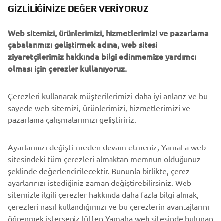
B2B
GIZLILIĞINIZE DEĞER VERIYORUZ
Web sitemizi, ürünlerimizi, hizmetlerimizi ve pazarlama
DAHA FAZLA YAMAHA
çabalarımızı geliştirmek adına, web sitesi
ziyaretçilerimiz hakkında bilgi edinmemize yardımcı
DESTEK
olması için çerezler kullanıyoruz.
Çerezleri kullanarak müşterilerimizi daha iyi anlarız ve bu
BÜLTEN
sayede web sitemizi, ürünlerimizi, hizmetlerimizi ve
En son fırsatları, özel etkinlikleri, yeni çıkan ürünleri ve daha
pazarlama çalışmalarımızı geliştiririz.
fazlasını ilk öğrenen siz olun
Ayarlarınızı değiştirmeden devam etmeniz, Yamaha web
sitesindeki tüm çerezleri almaktan memnun olduğunuz
şeklinde değerlendirilecektir. Bununla birlikte, çerez
ABONE OL
ayarlarınızı istediğiniz zaman değiştirebilirsiniz. Web
sitemizle ilgili çerezler hakkında daha fazla bilgi almak,
Gizlilik Politikamızı okuyarak kişisel verilerinizi nasıl işlediğimizi
çerezleri nasıl kullandığımızı ve bu çerezlerin avantajlarını
öğrenebilirsiniz:
Gizlilik Politikası
öğrenmek isterseniz lütfen Yamaha web sitesinde bulunan