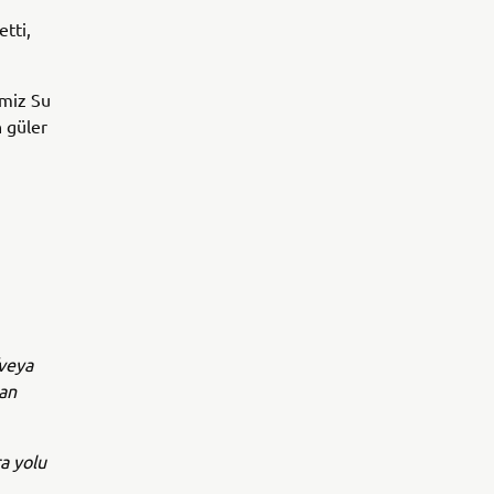
tti,
emiz Su
n güler
/veya
yan
a yolu