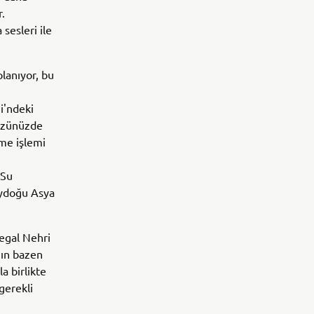
r.
sesleri ile
olanıyor, bu
mi'ndeki
gözünüzde
eme işlemi
 Su
eydoğu Asya
egal Nehri
ğın bazen
a birlikte
gerekli