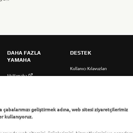
DAHA FAZLA
DESTEK
YAMAHA
Kullanıcı Kılavuzları
MyYamaha
Parça Kataloğu
Yamaha Music
Yamaha Bayisini bulun
Yamaha Racing
Yönetimi Hakkında
Yamaha Motor Global
Bilgilendirme
 çabalarımızı geliştirmek adına, web sitesi ziyaretçilerimiz
r kullanıyoruz.
Mobil Uygulamalar