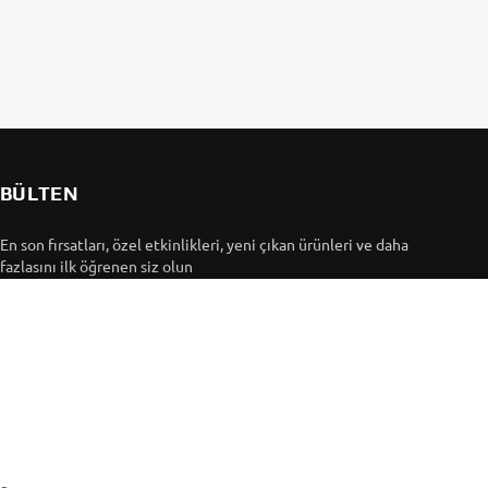
BÜLTEN
En son fırsatları, özel etkinlikleri, yeni çıkan ürünleri ve daha
fazlasını ilk öğrenen siz olun
ABONE OL
Gizlilik Politikamızı okuyarak kişisel verilerinizi nasıl
işlediğimizi öğrenebilirsiniz:
Gizlilik Politikası