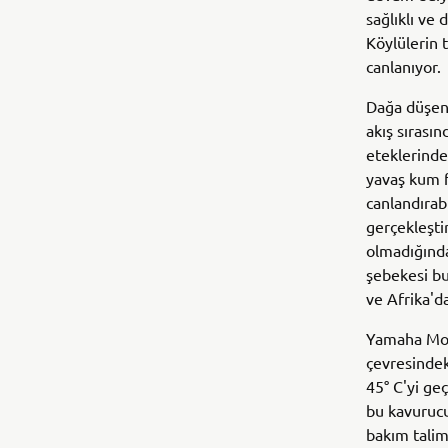
sağlıklı ve
Köylülerin 
canlanıyor.
Dağa düşen 
akış sırası
eteklerindek
yavaş kum f
canlandırab
gerçekleştir
olmadığından
şebekesi bu
ve Afrika'd
Yamaha Mot
çevresindek
45° C'yi ge
bu kavurucu
bakım talima