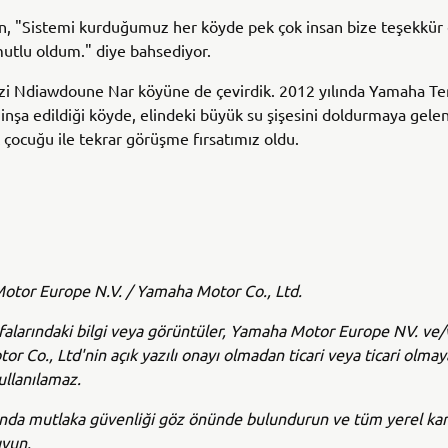
, "Sistemi kurduğumuz her köyde pek çok insan bize teşekkür e
utlu oldum." diye bahsediyor.
izi Ndiawdoune Nar köyüne de çevirdik. 2012 yılında Yamaha T
 inşa edildiği köyde, elindeki büyük su şişesini doldurmaya gele
 çocuğu ile tekrar görüşme fırsatımız oldu.
tor Europe N.V. / Yamaha Motor Co., Ltd.
alarındaki bilgi veya görüntüler, Yamaha Motor Europe NV. ve
r Co., Ltd'nin açık yazılı onayı olmadan ticari veya ticari olma
ullanılamaz.
ında mutlaka güvenliği göz önünde bulundurun ve tüm yerel kar
uyun.