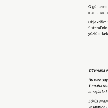
O günlerden
inanılmaz m
Objektifim
Sistemi'nin
yüzlü erkek
©Yamaha Mo
Bu web sayf
Yamaha Moto
amaçlarla k
Sürüş sıras
yasalarına 