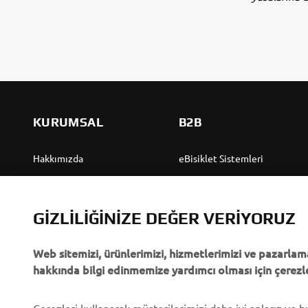
KURUMSAL
B2B
Hakkımızda
eBisiklet Sistemleri
Yamaha'dan “Haberler”
Yetkililer
Olaylar
Golf Sahaları
GIZLILIĞINIZE DEĞER VERIYORUZ
Basın
İlk müdahale ekipleri
Web sitemizi, ürünlerimizi, hizmetlerimizi ve pazarlama
Broşürler
Sürücü kursları
hakkında bilgi edinmemize yardımcı olması için çerezle
Yamaha'da Kariyer
Robotics
Yamaha Bayisi Olmak
Ortaklıklar