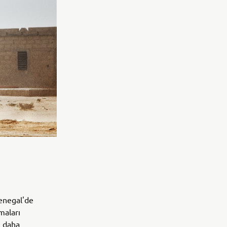
Senegal'de
maları
n daha