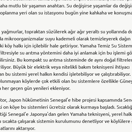
 daha mutlu bir yaşamın anahtarı. Su değişirse yaşamlar da değişi
toplanma yeri olan su istasyonu bugün yine kahkaha ve konuşma 
yağmurlar, topraktan süzülerek ağır ağır yeraltı su yollarında d
nda mikroorganizmalar suyu kademeli olarak temizleyerek dağın
i köy halkı için içilebilir hale getiriyor. Yamaha Temiz Su Siste
iltresiyle su arıtma yöntemini daha iyi anlamak için bu işlemi 
ilirsiniz. Bu kompakt su arıtma sisteminde de aynı doğal filtrel
iliyor. Büyük bir elektrik veya nitelikli bakım teknisyeni ihtiyacı
 bu sistemi yerel halkın kendisi işletebiliyor ve çalıştırabiliyor.
lunmayan köylerde çok etkili olan bu sistemlere özellikle Gün
a her geçen gün yenileri ekleniyor.
or, Japon hükümetinin Senegal'e hibe projesi kapsamında Sen
i on köye bu sistemleri ücretsiz olarak kurmaya başladı. Sıcaklı
çtiği Senegal'e Japonya'dan gelen Yamaha teknisyeni, yerel halkl
 sıcakta çalışarak sistemin kurulumunu denetliyor ve köylülere 
tlarını aktarıyor.