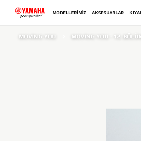
MODELLERIMIZ
AKSESUARLAR
KIYA
MOVING YOU
MOVING YOU - 12. BÖLÜ