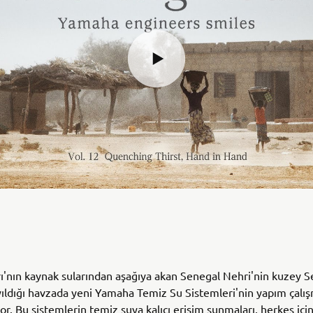
ı'nın kaynak sularından aşağıya akan Senegal Nehri'nin kuzey 
ıldığı havzada yeni Yamaha Temiz Su Sistemleri'nin yapım çalış
r. Bu sistemlerin temiz suya kalıcı erişim sunmaları, herkes içi