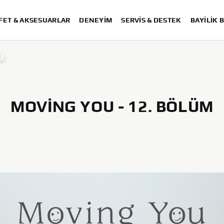
FET & AKSESUARLAR
DENEYIM
SERVIS & DESTEK
BAYİLİK 
M
MOVING YOU - 12. BÖLÜM