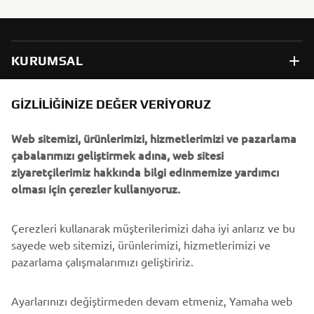
KURUMSAL
B2B
GIZLILIĞINIZE DEĞER VERIYORUZ
Web sitemizi, ürünlerimizi, hizmetlerimizi ve pazarlama
DAHA FAZLA YAMAHA
çabalarımızı geliştirmek adına, web sitesi
ziyaretçilerimiz hakkında bilgi edinmemize yardımcı
DESTEK
olması için çerezler kullanıyoruz.
Çerezleri kullanarak müşterilerimizi daha iyi anlarız ve bu
BÜLTEN
sayede web sitemizi, ürünlerimizi, hizmetlerimizi ve
En son fırsatları, özel etkinlikleri, yeni çıkan ürünleri ve daha
pazarlama çalışmalarımızı geliştiririz.
fazlasını ilk öğrenen siz olun
Ayarlarınızı değiştirmeden devam etmeniz, Yamaha web