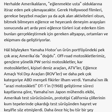
Herhalde Amerikalıların, "eğlenmekte usta" olduklarına
itiraz eden pek çıkmayacaktır. Gerek Hollywood filmleri,
gerekse beyzbol maçları ya da açık alan aktiviteleri olsun,
bitmek bilmeyen eğlence ve heyecanlı deneyim arayışları
sonucunda art arda yeni eğlence türleri icat ederken tüm
bunları gerçekleştirmek için gereken altyapıyı, ortamları ve
ekipmanı da geliştiriyorlar.
Hâl böyleyken Yamaha Motor'un ürün portföyündeki pek
çok araç Amerika'da "doğdu". Off-road motosikletlerimiz,
gençlere yönelik PW serisi motosikletler, kar
motosikletleri, kişisel deniz araçları, ATV'ler, Eğlence
Amaçlı Yol Dışı Araçları (ROV'ler) ve daha pek çok
kategoriye ABD menşeli fikirler ilham verdi. Yamaha'nın ilk
"arazi motosikleti" DT-1'in (1968) geliştirme süreci
kayıtlarına göre, Yamaha'nın Japon mühendis ekibi,
Amerikalı test sürücüsünün, prototipi California çöllerinin
kum tepelerinde çıkardığı test sürüşünden hayret ve
keyifle söz etmişlerdi. Daha önce hiç bu tür bir şey