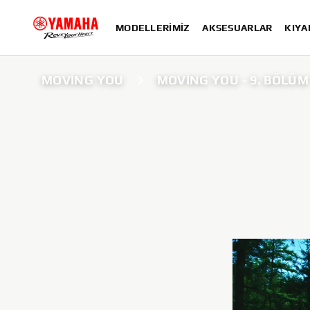
MODELLERIMIZ
AKSESUARLAR
KIYA
MOVING YOU
MOVING YOU - 9. BÖLÜM