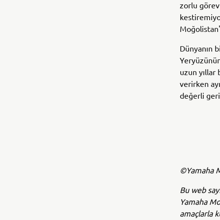
zorlu görev
kestiremiyo
Moğolistan'a
Dünyanın bi
Yeryüzünün 
uzun yıllar
verirken ayn
değerli geri
©Yamaha Mo
Bu web sayf
Yamaha Moto
amaçlarla k