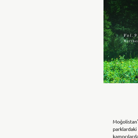
Moğolistan'
parklardaki
kampçılarda