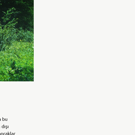
a bu
 dışı
opraklar