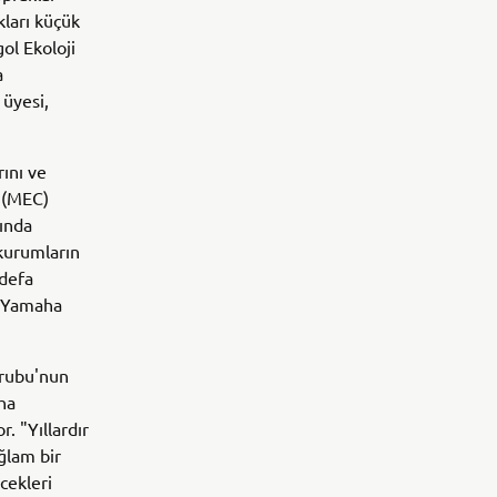
kları küçük
ol Ekoloji
a
 üyesi,
rını ve
i (MEC)
rında
kurumların
 defa
t Yamaha
Grubu'nun
aha
r. "Yıllardır
ğlam bir
cekleri