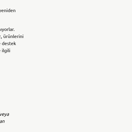
 yeniden
ıyorlar.
, ürünlerini
e destek
ilgili
/veya
yan