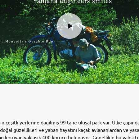
ın çeşitli yerlerine dağılmış 99 tane ulusal park var. Ülke çapınd
 doğal güzellikleri ve yaban hayatını kaçak avlananlardan ve yasa
n koruyan yaklaşık 400 korucu bulunuyor. Genellikle bu vahşi t