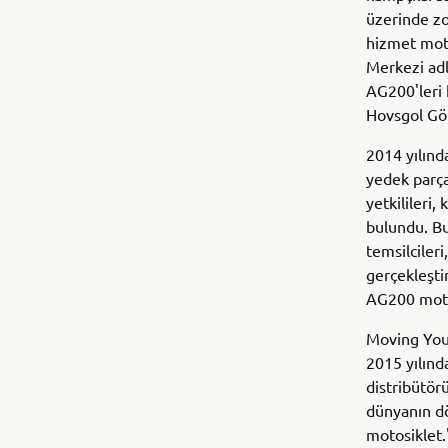
üzerinde zo
hizmet moto
Merkezi adl
AG200'leri 
Hovsgol Gölü
2014 yılınd
yedek parça
yetkilileri,
bulundu. Bu
temsilcileri
gerçekleşti
AG200 motos
Moving You 
2015 yılınd
distribütörü
dünyanın dö
motosiklet.