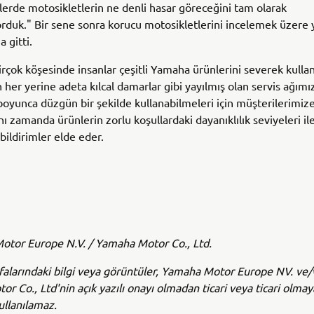
lerde motosikletlerin ne denli hasar göreceğini tam olarak
rduk." Bir sene sonra korucu motosikletlerini incelemek üzere
 gitti.
rçok köşesinde insanlar çeşitli Yamaha ürünlerini severek kullan
her yerine adeta kılcal damarlar gibi yayılmış olan servis ağımız
 boyunca düzgün bir şekilde kullanabilmeleri için müşterilerimiz
ı zamanda ürünlerin zorlu koşullardaki dayanıklılık seviyeleri ile 
bildirimler elde eder.
tor Europe N.V. / Yamaha Motor Co., Ltd.
alarındaki bilgi veya görüntüler, Yamaha Motor Europe NV. ve
r Co., Ltd'nin açık yazılı onayı olmadan ticari veya ticari olma
ullanılamaz.