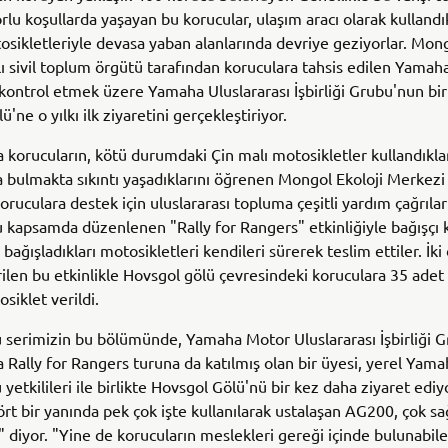
rlu koşullarda yaşayan bu korucular, ulaşım aracı olarak kullandı
sikletleriyle devasa yaban alanlarında devriye geziyorlar. Mong
ı sivil toplum örgütü tarafından koruculara tahsis edilen Yamah
kontrol etmek üzere Yamaha Uluslararası İşbirliği Grubu'nun bir
'ne o yılkı ilk ziyaretini gerçekleştiriyor.
a korucuların, kötü durumdaki Çin malı motosikletler kullandıkla
 bulmakta sıkıntı yaşadıklarını öğrenen Mongol Ekoloji Merkez
 koruculara destek için uluslararası topluma çeşitli yardım çağrıla
 kapsamda düzenlenen "Rally for Rangers" etkinliğiyle bağışçı 
, bağışladıkları motosikletleri kendileri sürerek teslim ettiler. İki
rilen bu etkinlikle Hovsgol gölü çevresindeki koruculara 35 ade
iklet verildi.
serimizin bu bölümünde, Yamaha Motor Uluslararası İşbirliği 
a Rally for Rangers turuna da katılmış olan bir üyesi, yerel Yam
 yetkilileri ile birlikte Hovsgol Gölü'nü bir kez daha ziyaret ediyo
rt bir yanında pek çok işte kullanılarak ustalaşan AG200, çok sa
" diyor. "Yine de korucuların meslekleri gereği içinde bulunabile