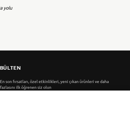
a yolu
BÜLTEN
En son fırsatları, özel etkinlikleri, yeni çıkan ürünleri ve daha
fazlasını ilk öğrenen siz olun
ABONE OL
Gizlilik Politikamızı okuyarak kişisel verilerinizi nasıl
işlediğimizi öğrenebilirsiniz:
Gizlilik Politikası