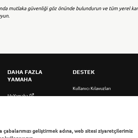
ında mutlaka güvenliği göz önünde bulundurun ve tüm yerel kar
uyun.
DAHA FAZLA
DESTEK
YAMAHA
Kullanıcı Kılavuzları
MyYamaha
Parça Kataloğu
Yamaha Music
Yamaha Bayisini bulun
Yamaha Racing
Yönetimi Hakkında
Yamaha Motor Global
Bilgilendirme
 çabalarımızı geliştirmek adına, web sitesi ziyaretçilerimiz