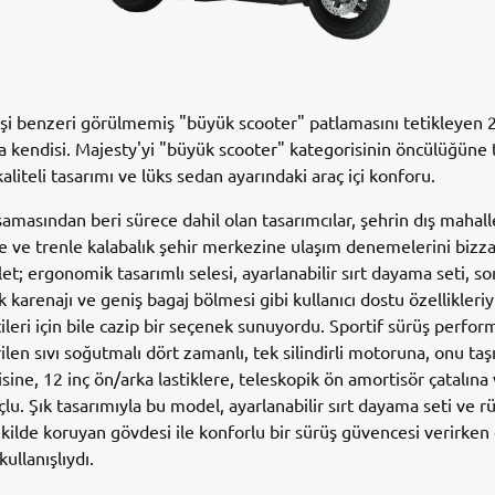
eşi benzeri görülmemiş "büyük scooter" patlamasını tetikleyen 
ta kendisi. Majesty'yi "büyük scooter" kategorisinin öncülüğüne 
 kaliteli tasarımı ve lüks sedan ayarındaki araç içi konforu.
amasından beri sürece dahil olan tasarımcılar, şehrin dış mahal
e ve trenle kalabalık şehir merkezine ulaşım denemelerini bizzat
et; ergonomik tasarımlı selesi, ayarlanabilir sırt dayama seti, s
 karenajı ve geniş bagaj bölmesi gibi kullanıcı dostu özellikleriy
ileri için bile cazip bir seçenek sunuyordu. Sportif sürüş perfor
rilen sıvı soğutmalı dört zamanlı, tek silindirli motoruna, onu ta
asisine, 12 inç ön/arka lastiklere, teleskopik ön amortisör çatalına
çlu. Şık tasarımıyla bu model, ayarlanabilir sırt dayama seti ve 
şekilde koruyan gövdesi ile konforlu bir sürüş güvencesi verirken
kullanışlıydı.