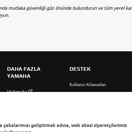
ında mutlaka güvenliği göz önünde bulundurun ve tüm yerel kar
uyun.
DAHA FAZLA
DESTEK
YAMAHA
Kullanıcı Kılavuzları
MyYamaha
Parça Kataloğu
Yamaha Music
Yamaha Bayisini bulun
Yamaha Racing
Yönetimi Hakkında
Yamaha Motor Global
Bilgilendirme
 çabalarımızı geliştirmek adına, web sitesi ziyaretçilerimiz