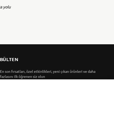
a yolu
BÜLTEN
En son fırsatları, özel etkinlikleri, yeni çıkan ürünleri ve daha
fazlasını ilk öğrenen siz olun
ABONE OL
Gizlilik Politikamızı okuyarak kişisel verilerinizi nasıl
işlediğimizi öğrenebilirsiniz:
Gizlilik Politikası