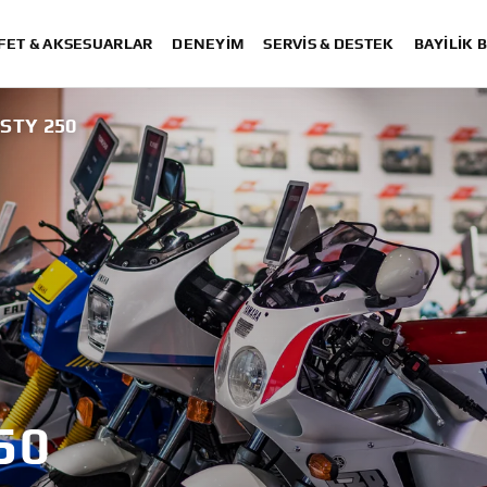
FET & AKSESUARLAR
DENEYIM
SERVIS & DESTEK
BAYİLİK 
STY 250
50