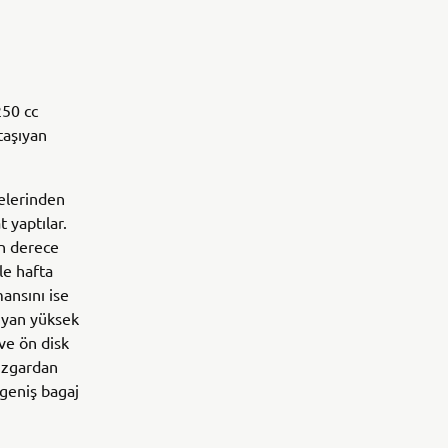
250 cc
taşıyan
lelerinden
 yaptılar.
on derece
le hafta
mansını ise
şıyan yüksek
 ve ön disk
rüzgardan
 geniş bagaj