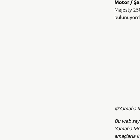
Motor / Şa
Majesty 250
bulunuyord
©Yamaha Mo
Bu web sayf
Yamaha Moto
amaçlarla k