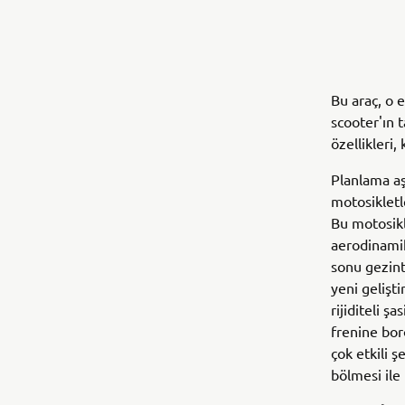
Bu araç, o 
scooter'ın 
özellikleri,
Planlama aş
motosikletl
Bu motosikl
aerodinamik
sonu gezint
yeni gelişti
rijiditeli ş
frenine bor
çok etkili 
bölmesi ile 