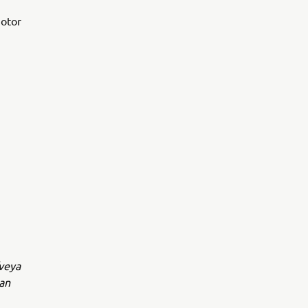
motor
/veya
yan