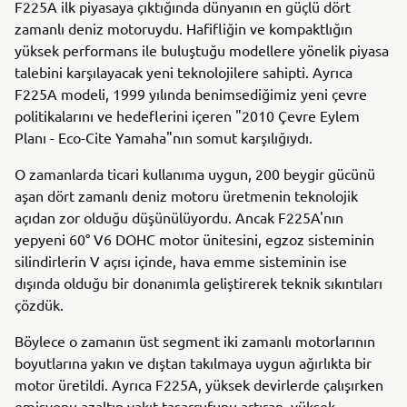
F225A ilk piyasaya çıktığında dünyanın en güçlü dört
zamanlı deniz motoruydu. Hafifliğin ve kompaktlığın
yüksek performans ile buluştuğu modellere yönelik piyasa
talebini karşılayacak yeni teknolojilere sahipti. Ayrıca
F225A modeli, 1999 yılında benimsediğimiz yeni çevre
politikalarını ve hedeflerini içeren "2010 Çevre Eylem
Planı - Eco-Cite Yamaha"nın somut karşılığıydı.
O zamanlarda ticari kullanıma uygun, 200 beygir gücünü
aşan dört zamanlı deniz motoru üretmenin teknolojik
açıdan zor olduğu düşünülüyordu. Ancak F225A'nın
yepyeni 60° V6 DOHC motor ünitesini, egzoz sisteminin
silindirlerin V açısı içinde, hava emme sisteminin ise
dışında olduğu bir donanımla geliştirerek teknik sıkıntıları
çözdük.
Böylece o zamanın üst segment iki zamanlı motorlarının
boyutlarına yakın ve dıştan takılmaya uygun ağırlıkta bir
motor üretildi. Ayrıca F225A, yüksek devirlerde çalışırken
emisyonu azaltıp yakıt tasarrufunu artıran, yüksek