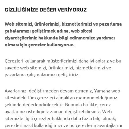
B2B
GIZLILIĞINIZE DEĞER VERIYORUZ
Web sitemizi, ürünlerimizi, hizmetlerimizi ve pazarlama
DAHA FAZLA YAMAHA
çabalarımızı geliştirmek adına, web sitesi
ziyaretçilerimiz hakkında bilgi edinmemize yardımcı
DESTEK
olması için çerezler kullanıyoruz.
Çerezleri kullanarak müşterilerimizi daha iyi anlarız ve bu
BÜLTEN
sayede web sitemizi, ürünlerimizi, hizmetlerimizi ve
En son fırsatları, özel etkinlikleri, yeni çıkan ürünleri ve daha
pazarlama çalışmalarımızı geliştiririz.
fazlasını ilk öğrenen siz olun
Ayarlarınızı değiştirmeden devam etmeniz, Yamaha web
sitesindeki tüm çerezleri almaktan memnun olduğunuz
şeklinde değerlendirilecektir. Bununla birlikte, çerez
ABONE OL
ayarlarınızı istediğiniz zaman değiştirebilirsiniz. Web
sitemizle ilgili çerezler hakkında daha fazla bilgi almak,
Gizlilik Politikamızı okuyarak kişisel verilerinizi nasıl işlediğimizi
çerezleri nasıl kullandığımızı ve bu çerezlerin avantajlarını