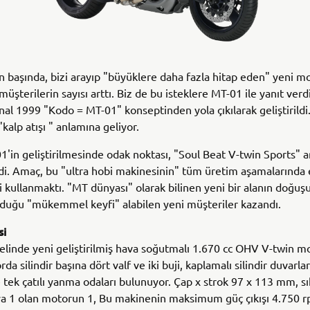
başında, bizi arayıp "büyüklere daha fazla hitap eden" yeni m
üşterilerin sayısı arttı. Biz de bu isteklere MT-01 ile yanıt verd
inal 1999 "Kodo = MT-01" konseptinden yola çıkılarak geliştirildi
kalp atışı " anlamına geliyor.
1'in geliştirilmesinde odak noktası, "Soul Beat V-twin Sports" 
di. Amaç, bu "ultra hobi makinesinin" tüm üretim aşamalarında 
ri kullanmaktı. "MT dünyası" olarak bilinen yeni bir alanın doğu
duğu "mükemmel keyfi" alabilen yeni müşteriler kazandı.
si
inde yeni geliştirilmiş hava soğutmalı 1.670 cc OHV V-twin m
rda silindir başına dört valf ve iki buji, kaplamalı silindir duvarl
e tek çatılı yanma odaları bulunuyor. Çap x strok 97 x 113 mm, sı
ya 1 olan motorun 1, Bu makinenin maksimum güç çıkışı 4.750 r