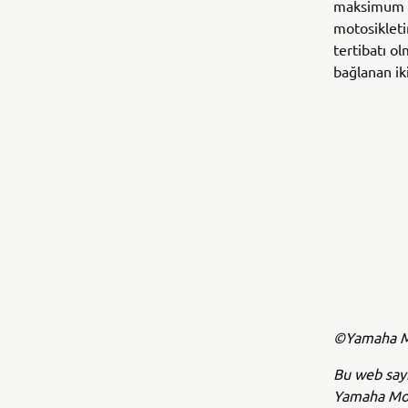
maksimum t
motosikleti
tertibatı o
bağlanan iki
©Yamaha Mo
Bu web sayf
Yamaha Moto