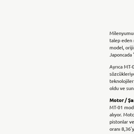
Milenyumun 
talep eden m
model, orij
Japoncada "
Ayrıca MT-0
sözcükleriy
teknolojile
oldu ve sun
Motor / Şa
MT-01 model
alıyor. Moto
pistonlar v
oranı 8,36'