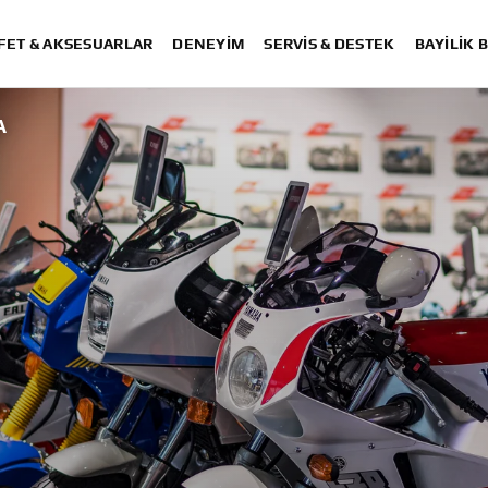
FET & AKSESUARLAR
DENEYIM
SERVIS & DESTEK
BAYİLİK 
A