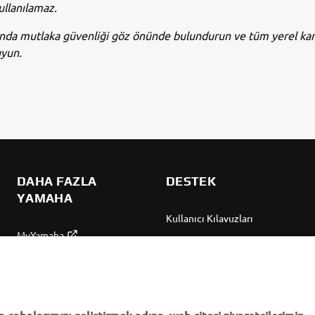
ullanılamaz.
ında mutlaka güvenliği göz önünde bulundurun ve tüm yerel kar
uyun.
DAHA FAZLA
DESTEK
YAMAHA
Kullanıcı Kılavuzları
MyYamaha
Parça Kataloğu
Yamaha Music
Yamaha Bayisini bulun
Yamaha Racing
Yönetimi Hakkında
Yamaha Motor Global
Bilgilendirme