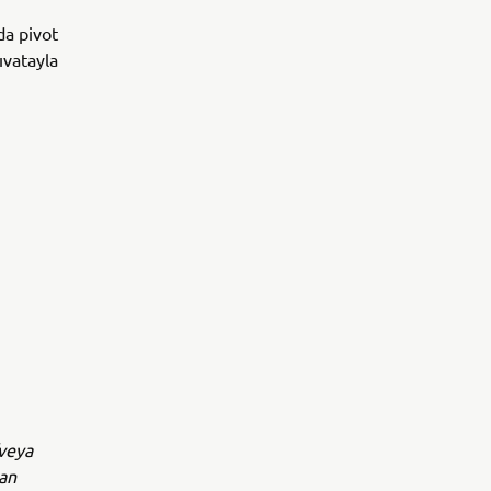
da pivot
ıvatayla
/veya
yan