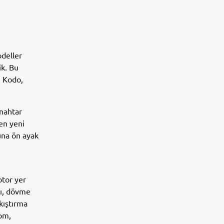
odeller
ik. Bu
. Kodo,
anahtar
en yeni
şuna ön ayak
otor yer
arı, dövme
kıştırma
pm,