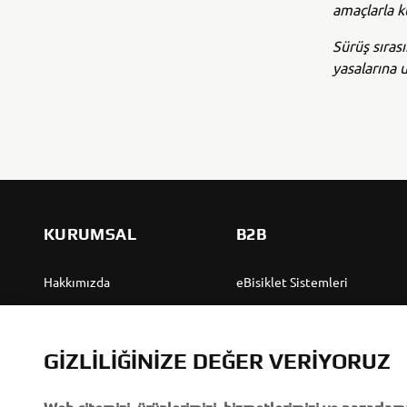
amaçlarla k
Sürüş sıras
yasalarına 
KURUMSAL
B2B
Hakkımızda
eBisiklet Sistemleri
Yamaha'dan “Haberler”
Yetkililer
Olaylar
Golf Sahaları
GIZLILIĞINIZE DEĞER VERIYORUZ
Basın
İlk müdahale ekipleri