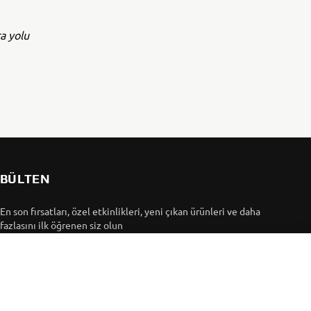
a yolu
BÜLTEN
En son fırsatları, özel etkinlikleri, yeni çıkan ürünleri ve daha
fazlasını ilk öğrenen siz olun
ABONE OL
Gizlilik Politikamızı okuyarak kişisel verilerinizi nasıl