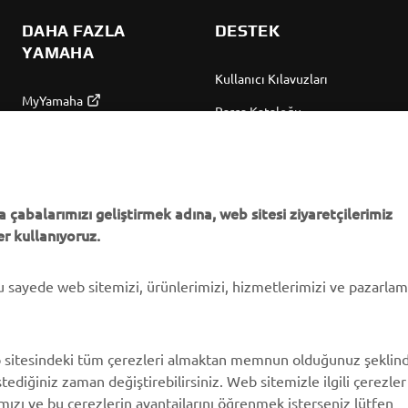
DAHA FAZLA
DESTEK
YAMAHA
Kullanıcı Kılavuzları
MyYamaha
Parça Kataloğu
Yamaha Music
Yamaha Bayisini bulun
Yamaha Racing
Yönetimi Hakkında
Yamaha Motor Global
Bilgilendirme
 çabalarımızı geliştirmek adına, web sitesi ziyaretçilerimiz
r kullanıyoruz.
Mobil Uygulamalar
bu sayede web sitemizi, ürünlerimizi, hizmetlerimizi ve pazarla
 sitesindeki tüm çerezleri almaktan memnun olduğunuz şeklin
stediğiniz zaman değiştirebilirsiniz. Web sitemizle ilgili çerezler
ımızı ve bu çerezlerin avantajlarını öğrenmek isterseniz lütfen