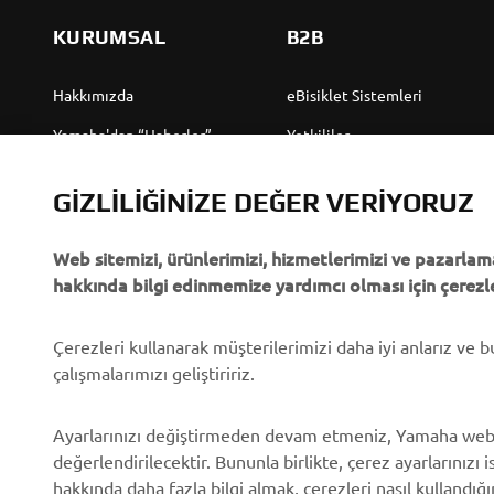
KURUMSAL
B2B
Hakkımızda
eBisiklet Sistemleri
Yamaha'dan “Haberler”
Yetkililer
Olaylar
Golf Sahaları
GIZLILIĞINIZE DEĞER VERIYORUZ
Basın
İlk müdahale ekipleri
Web sitemizi, ürünlerimizi, hizmetlerimizi ve pazarlama
Broşürler
Sürücü kursları
hakkında bilgi edinmemize yardımcı olması için çerezle
Yamaha'da Kariyer
Robotics
Yamaha Bayisi Olmak
Ortaklıklar
Çerezleri kullanarak müşterilerimizi daha iyi anlarız ve 
çalışmalarımızı geliştiririz.
İnsan Hakları Politikası
Özel Servis İçin Teknik
Bilgiler
Temel Sürdürülebilirlik
Ayarlarınızı değiştirmeden devam etmeniz, Yamaha web
Politikası
Yamalube Safety Data
değerlendirilecektir. Bununla birlikte, çerez ayarlarınızı i
Sheets
hakkında daha fazla bilgi almak, çerezleri nasıl kullandığ
Whistleblower Channel