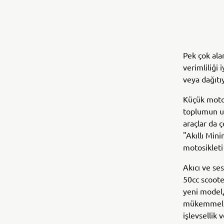
Pek çok ala
verimliliği 
veya dağıtıy
Küçük motos
toplumun ula
araçlar da ç
"Akıllı Mini
motosikleti
Akıcı ve se
50cc scooter
yeni model, 
mükemmel ma
işlevsellik 