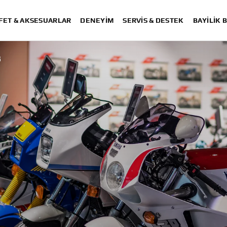
FET & AKSESUARLAR
DENEYIM
SERVIS & DESTEK
BAYİLİK 
3