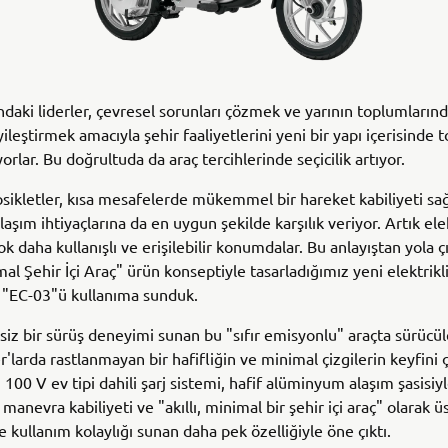
ndaki liderler, çevresel sorunları çözmek ve yarının toplumları
iyileştirmek amacıyla şehir faaliyetlerini yeni bir yapı içerisinde 
orlar. Bu doğrultuda da araç tercihlerinde seçicilik artıyor.
ikletler, kısa mesafelerde mükemmel bir hareket kabiliyeti sa
şım ihtiyaçlarına da en uygun şekilde karşılık veriyor. Artık elek
ok daha kullanışlı ve erişilebilir konumdalar. Bu anlayıştan yola ç
mal Şehir İçi Araç" ürün konseptiyle tasarladığımız yeni elektrikli 
 "EC-03"ü kullanıma sunduk.
ssiz bir sürüş deneyimi sunan bu "sıfır emisyonlu" araçta sürücüle
'larda rastlanmayan bir hafifliğin ve minimal çizgilerin keyfini ç
100 V ev tipi dahili şarj sistemi, hafif alüminyum alaşım şasisiy
nevra kabiliyeti ve "akıllı, minimal bir şehir içi araç" olarak ü
ve kullanım kolaylığı sunan daha pek özelliğiyle öne çıktı.