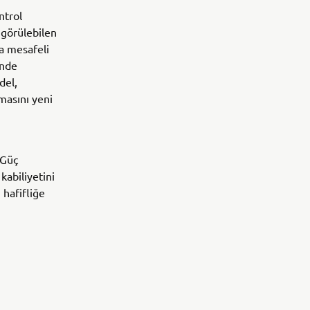
ntrol
a görülebilen
sa mesafeli
inde
del,
masını yeni
 Güç
kabiliyetini
 hafifliğe