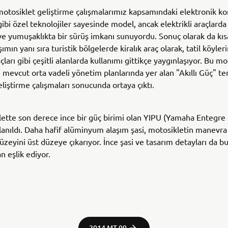
motosiklet geliştirme çalışmalarımız kapsamındaki elektronik ko
gibi özel teknolojiler sayesinde model, ancak elektrikli araçlard
 ve yumuşaklıkta bir sürüş imkanı sunuyordu. Sonuç olarak da kı
aşımın yanı sıra turistik bölgelerde kiralık araç olarak, tatil köyler
çları gibi çeşitli alanlarda kullanımı gittikçe yaygınlaşıyor. Bu mo
n mevcut orta vadeli yönetim planlarında yer alan "Akıllı Güç" te
eliştirme çalışmaları sonucunda ortaya çıktı.
ette son derece ince bir güç birimi olan YIPU (Yamaha Entegre
llanıldı. Daha hafif alüminyum alaşım şasi, motosikletin manevra 
üzeyini üst düzeye çıkarıyor. İnce şasi ve tasarım detayları da bu
n eşlik ediyor.
2014 MT-09