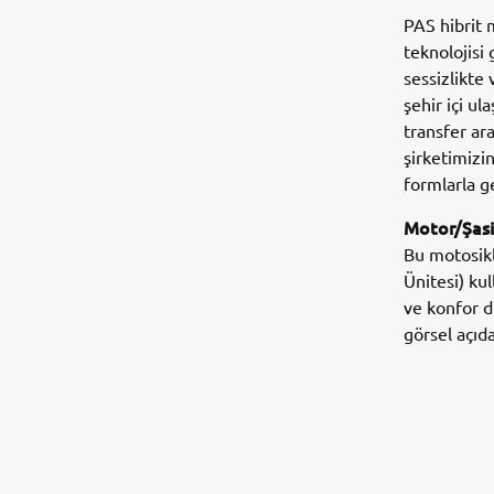
PAS hibrit 
teknolojisi 
sessizlikte
şehir içi ul
transfer ara
şirketimizi
formlarla g
Motor/Şasi
Bu motosikl
Ünitesi) ku
ve konfor d
görsel açıda