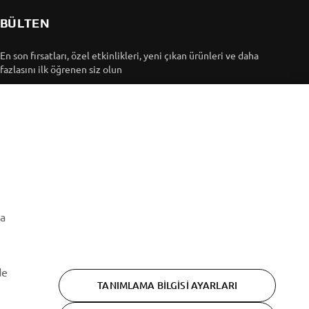
BÜLTEN
En son fırsatları, özel etkinlikleri, yeni çıkan ürünleri ve daha
fazlasını ilk öğrenen siz olun
ABONE OL
Gizlilik Politikamızı okuyarak kişisel verilerinizi nasıl
işlediğimizi öğrenebilirsiniz:
Gizlilik Politikası
ma
de
TANIMLAMA BILGISI AYARLARI