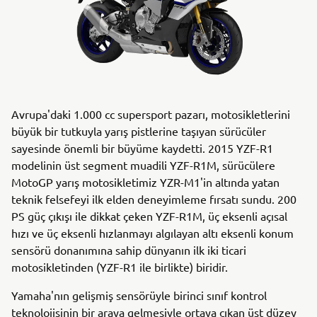
Avrupa'daki 1.000 cc supersport pazarı, motosikletlerini
büyük bir tutkuyla yarış pistlerine taşıyan sürücüler
sayesinde önemli bir büyüme kaydetti. 2015 YZF-R1
modelinin üst segment muadili YZF-R1M, sürücülere
MotoGP yarış motosikletimiz YZR-M1'in altında yatan
teknik felsefeyi ilk elden deneyimleme fırsatı sundu. 200
PS güç çıkışı ile dikkat çeken YZF-R1M, üç eksenli açısal
hızı ve üç eksenli hızlanmayı algılayan altı eksenli konum
sensörü donanımına sahip dünyanın ilk iki ticari
motosikletinden (YZF-R1 ile birlikte) biridir.
Yamaha'nın gelişmiş sensörüyle birinci sınıf kontrol
teknolojisinin bir araya gelmesiyle ortaya çıkan üst düzey