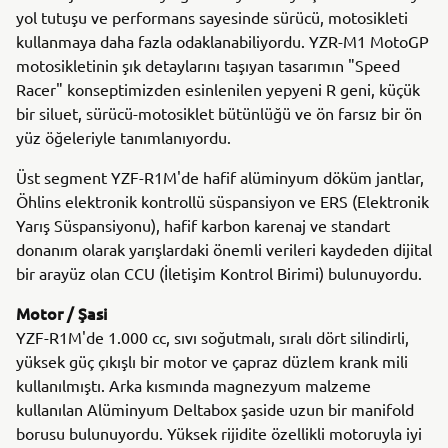
yol tutuşu ve performans sayesinde sürücü, motosikleti
kullanmaya daha fazla odaklanabiliyordu. YZR-M1 MotoGP
motosikletinin şık detaylarını taşıyan tasarımın "Speed
Racer" konseptimizden esinlenilen yepyeni R geni, küçük
bir siluet, sürücü-motosiklet bütünlüğü ve ön farsız bir ön
yüz öğeleriyle tanımlanıyordu.
Üst segment YZF-R1M'de hafif alüminyum döküm jantlar,
Öhlins elektronik kontrollü süspansiyon ve ERS (Elektronik
Yarış Süspansiyonu), hafif karbon karenaj ve standart
donanım olarak yarışlardaki önemli verileri kaydeden dijital
bir arayüz olan CCU (İletişim Kontrol Birimi) bulunuyordu.
Motor / Şasi
YZF-R1M'de 1.000 cc, sıvı soğutmalı, sıralı dört silindirli,
yüksek güç çıkışlı bir motor ve çapraz düzlem krank mili
kullanılmıştı. Arka kısmında magnezyum malzeme
kullanılan Alüminyum Deltabox şaside uzun bir manifold
borusu bulunuyordu. Yüksek rijidite özellikli motoruyla iyi