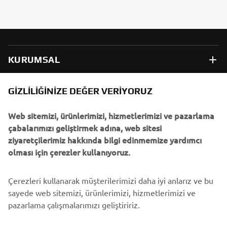
KURUMSAL
B2B
GIZLILIĞINIZE DEĞER VERIYORUZ
Web sitemizi, ürünlerimizi, hizmetlerimizi ve pazarlama
DAHA FAZLA YAMAHA
çabalarımızı geliştirmek adına, web sitesi
ziyaretçilerimiz hakkında bilgi edinmemize yardımcı
DESTEK
olması için çerezler kullanıyoruz.
Çerezleri kullanarak müşterilerimizi daha iyi anlarız ve bu
BÜLTEN
sayede web sitemizi, ürünlerimizi, hizmetlerimizi ve
En son fırsatları, özel etkinlikleri, yeni çıkan ürünleri ve daha
pazarlama çalışmalarımızı geliştiririz.
fazlasını ilk öğrenen siz olun