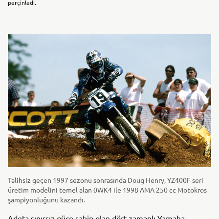
perçinledi.
Talihsiz geçen 1997 sezonu sonrasında Doug Henry, YZ400F seri
üretim modelini temel alan 0WK4 ile 1998 AMA 250 cc Motokros
şampiyonluğunu kazandı.
Adeta sınırsız güce sahip olan dört zamanlı Yamaha