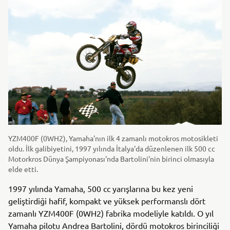
YZM400F (0WH2), Yamaha'nın ilk 4 zamanlı motokros motosikleti
oldu. İlk galibiyetini, 1997 yılında İtalya'da düzenlenen ilk 500 cc
Motorkros Dünya Şampiyonası'nda Bartolini'nin birinci olmasıyla
elde etti.
1997 yılında Yamaha, 500 cc yarışlarına bu kez yeni
geliştirdiği hafif, kompakt ve yüksek performanslı dört
zamanlı YZM400F (0WH2) fabrika modeliyle katıldı. O yıl
Yamaha pilotu Andrea Bartolini, dördü motokros birinciliği