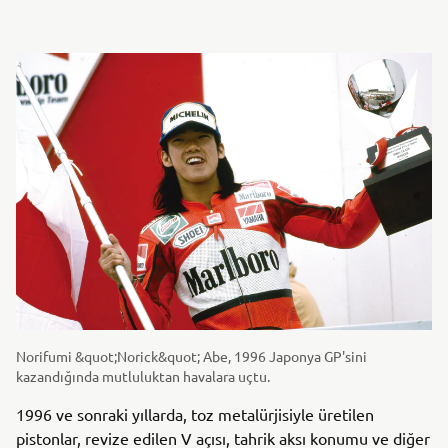
Norifumi &quot;Norick&quot; Abe, 1996 Japonya GP'sini
kazandığında mutluluktan havalara uçtu.
1996 ve sonraki yıllarda, toz metalürjisiyle üretilen
pistonlar, revize edilen V açısı, tahrik aksı konumu ve diğer