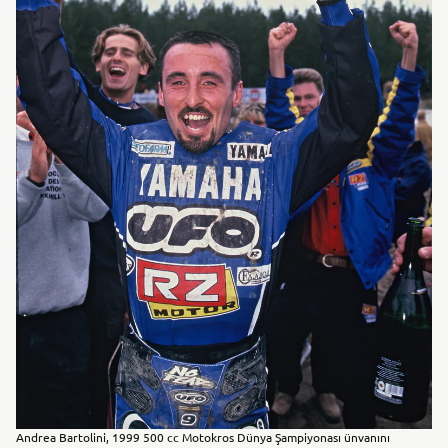
Andrea Bartolini, 1999 500 cc Motokros Dünya Şampiyonası ünvanını