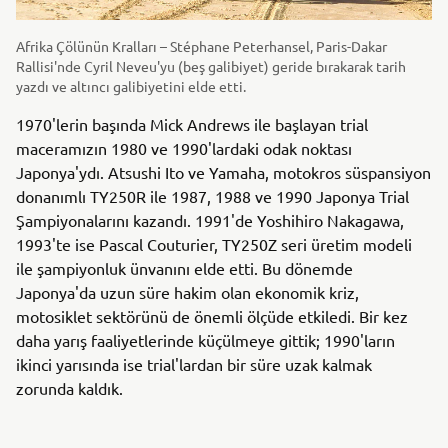
Afrika Çölünün Kralları – Stéphane Peterhansel, Paris-Dakar
Rallisi'nde Cyril Neveu'yu (beş galibiyet) geride bırakarak tarih
yazdı ve altıncı galibiyetini elde etti.
1970'lerin başında Mick Andrews ile başlayan trial
maceramızın 1980 ve 1990'lardaki odak noktası
Japonya'ydı. Atsushi Ito ve Yamaha, motokros süspansiyon
donanımlı TY250R ile 1987, 1988 ve 1990 Japonya Trial
Şampiyonalarını kazandı. 1991'de Yoshihiro Nakagawa,
1993'te ise Pascal Couturier, TY250Z seri üretim modeli
ile şampiyonluk ünvanını elde etti. Bu dönemde
Japonya'da uzun süre hakim olan ekonomik kriz,
motosiklet sektörünü de önemli ölçüde etkiledi. Bir kez
daha yarış faaliyetlerinde küçülmeye gittik; 1990'ların
ikinci yarısında ise trial'lardan bir süre uzak kalmak
zorunda kaldık.