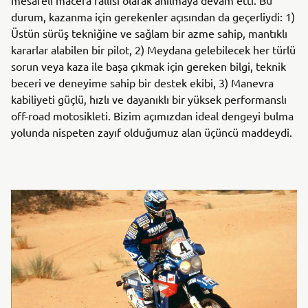
mesafeli macera rallisi olarak anılmaya devam etti. Bu
durum, kazanma için gerekenler açısından da geçerliydi: 1)
Üstün sürüş tekniğine ve sağlam bir azme sahip, mantıklı
kararlar alabilen bir pilot, 2) Meydana gelebilecek her türlü
sorun veya kaza ile başa çıkmak için gereken bilgi, teknik
beceri ve deneyime sahip bir destek ekibi, 3) Manevra
kabiliyeti güçlü, hızlı ve dayanıklı bir yüksek performanslı
off-road motosikleti. Bizim açımızdan ideal dengeyi bulma
yolunda nispeten zayıf olduğumuz alan üçüncü maddeydi.