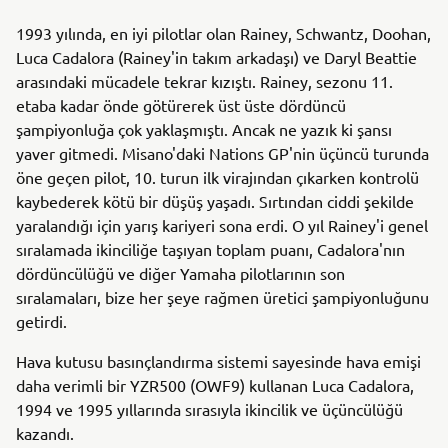
1993 yılında, en iyi pilotlar olan Rainey, Schwantz, Doohan,
Luca Cadalora (Rainey'in takım arkadaşı) ve Daryl Beattie
arasındaki mücadele tekrar kızıştı. Rainey, sezonu 11.
etaba kadar önde götürerek üst üste dördüncü
şampiyonluğa çok yaklaşmıştı. Ancak ne yazık ki şansı
yaver gitmedi. Misano'daki Nations GP'nin üçüncü turunda
öne geçen pilot, 10. turun ilk virajından çıkarken kontrolü
kaybederek kötü bir düşüş yaşadı. Sırtından ciddi şekilde
yaralandığı için yarış kariyeri sona erdi. O yıl Rainey'i genel
sıralamada ikinciliğe taşıyan toplam puanı, Cadalora'nın
dördüncülüğü ve diğer Yamaha pilotlarının son
sıralamaları, bize her şeye rağmen üretici şampiyonluğunu
getirdi.
Hava kutusu basınçlandırma sistemi sayesinde hava emişi
daha verimli bir YZR500 (OWF9) kullanan Luca Cadalora,
1994 ve 1995 yıllarında sırasıyla ikincilik ve üçüncülüğü
kazandı.