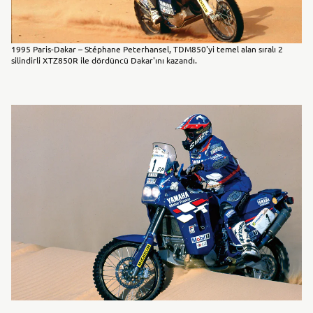
1995 Paris-Dakar – Stéphane Peterhansel, TDM850'yi temel alan sıralı 2
silindirli XTZ850R ile dördüncü Dakar'ını kazandı.