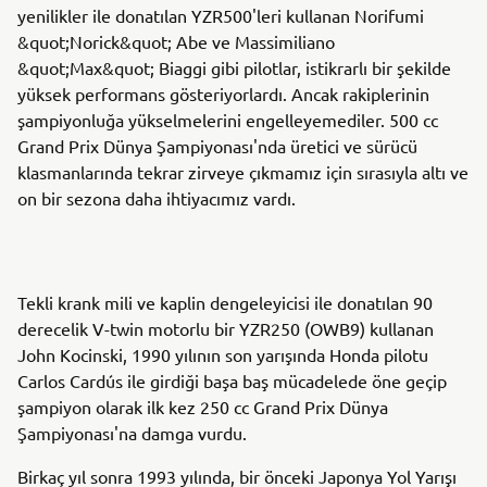
yenilikler ile donatılan YZR500'leri kullanan Norifumi
&quot;Norick&quot; Abe ve Massimiliano
&quot;Max&quot; Biaggi gibi pilotlar, istikrarlı bir şekilde
yüksek performans gösteriyorlardı. Ancak rakiplerinin
şampiyonluğa yükselmelerini engelleyemediler. 500 cc
Grand Prix Dünya Şampiyonası'nda üretici ve sürücü
klasmanlarında tekrar zirveye çıkmamız için sırasıyla altı ve
on bir sezona daha ihtiyacımız vardı.
Tekli krank mili ve kaplin dengeleyicisi ile donatılan 90
derecelik V-twin motorlu bir YZR250 (OWB9) kullanan
John Kocinski, 1990 yılının son yarışında Honda pilotu
Carlos Cardús ile girdiği başa baş mücadelede öne geçip
şampiyon olarak ilk kez 250 cc Grand Prix Dünya
Şampiyonası'na damga vurdu.
Birkaç yıl sonra 1993 yılında, bir önceki Japonya Yol Yarışı