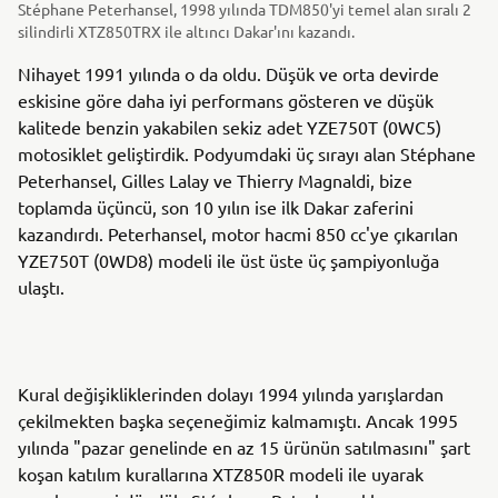
Stéphane Peterhansel, 1998 yılında TDM850'yi temel alan sıralı 2
silindirli XTZ850TRX ile altıncı Dakar'ını kazandı.
Nihayet 1991 yılında o da oldu. Düşük ve orta devirde
eskisine göre daha iyi performans gösteren ve düşük
kalitede benzin yakabilen sekiz adet YZE750T (0WC5)
motosiklet geliştirdik. Podyumdaki üç sırayı alan Stéphane
Peterhansel, Gilles Lalay ve Thierry Magnaldi, bize
toplamda üçüncü, son 10 yılın ise ilk Dakar zaferini
kazandırdı. Peterhansel, motor hacmi 850 cc'ye çıkarılan
YZE750T (0WD8) modeli ile üst üste üç şampiyonluğa
ulaştı.
Kural değişikliklerinden dolayı 1994 yılında yarışlardan
çekilmekten başka seçeneğimiz kalmamıştı. Ancak 1995
yılında "pazar genelinde en az 15 ürünün satılmasını" şart
koşan katılım kurallarına XTZ850R modeli ile uyarak