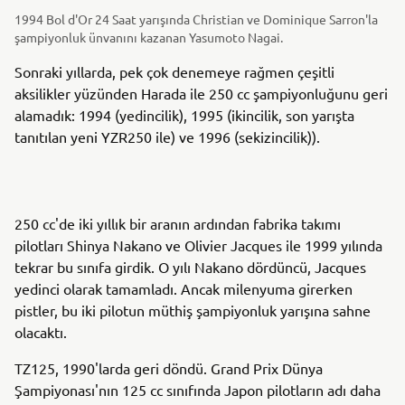
1994 Bol d'Or 24 Saat yarışında Christian ve Dominique Sarron'la
şampiyonluk ünvanını kazanan Yasumoto Nagai.
Sonraki yıllarda, pek çok denemeye rağmen çeşitli
aksilikler yüzünden Harada ile 250 cc şampiyonluğunu geri
alamadık: 1994 (yedincilik), 1995 (ikincilik, son yarışta
tanıtılan yeni YZR250 ile) ve 1996 (sekizincilik)).
250 cc'de iki yıllık bir aranın ardından fabrika takımı
pilotları Shinya Nakano ve Olivier Jacques ile 1999 yılında
tekrar bu sınıfa girdik. O yılı Nakano dördüncü, Jacques
yedinci olarak tamamladı. Ancak milenyuma girerken
pistler, bu iki pilotun müthiş şampiyonluk yarışına sahne
olacaktı.
TZ125, 1990'larda geri döndü. Grand Prix Dünya
Şampiyonası'nın 125 cc sınıfında Japon pilotların adı daha