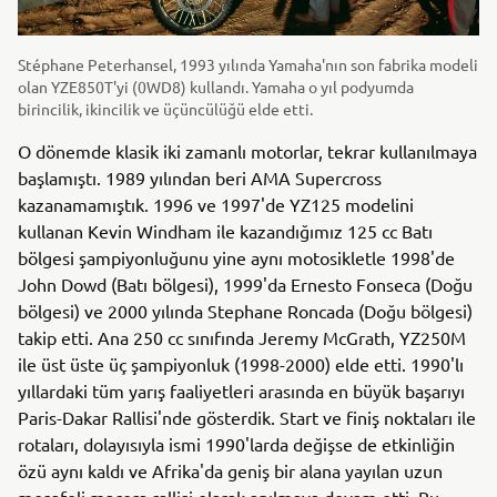
Stéphane Peterhansel, 1993 yılında Yamaha'nın son fabrika modeli
olan YZE850T'yi (0WD8) kullandı. Yamaha o yıl podyumda
birincilik, ikincilik ve üçüncülüğü elde etti.
O dönemde klasik iki zamanlı motorlar, tekrar kullanılmaya
başlamıştı. 1989 yılından beri AMA Supercross
kazanamamıştık. 1996 ve 1997'de YZ125 modelini
kullanan Kevin Windham ile kazandığımız 125 cc Batı
bölgesi şampiyonluğunu yine aynı motosikletle 1998'de
John Dowd (Batı bölgesi), 1999'da Ernesto Fonseca (Doğu
bölgesi) ve 2000 yılında Stephane Roncada (Doğu bölgesi)
takip etti. Ana 250 cc sınıfında Jeremy McGrath, YZ250M
ile üst üste üç şampiyonluk (1998-2000) elde etti. 1990'lı
yıllardaki tüm yarış faaliyetleri arasında en büyük başarıyı
Paris-Dakar Rallisi'nde gösterdik. Start ve finiş noktaları ile
rotaları, dolayısıyla ismi 1990'larda değişse de etkinliğin
özü aynı kaldı ve Afrika'da geniş bir alana yayılan uzun