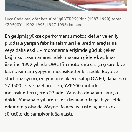
Luca Cadalora, dört kez sürdüğü YZR250'den (1987-1990) sonra
YZR500'ü (1992-1995, 1997-1998) kullandı.
En gelişmiş yüksek performanslı motosikletler ve en iyi
pilotlarla yarışan fabrika takımları ile üretim araçlarına
veya daha eski GP motorlarına erişimde güçlük çeken
bağımsız takımlar arasındaki makasın giderek açılması
üzerine 1992 yılında OWC1'in motorunu satışa çıkardık ve
bazı takımlara yepyeni motosikletler kiraladık. Böylece
start pozisyonu, en yeni özelliklere sahip OWE0, daha eski
YZR500'ler ve özel üretilen, YZR500 motorlu
motosikletleri içeren 23 adet Yamaha donanımlı araçla
doldu. Yamaha o yıl üreticiler klasmanında galibiyet elde
edememiş olsa da Wayne Rainey üst üste üçüncü kez
sürücülerde şampiyonluğa ulaştı.