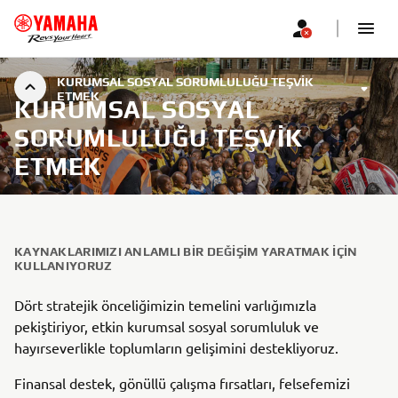
KURUMSAL SOSYAL SORUMLULUĞU TEŞVIK
ETMEK
KURUMSAL SOSYAL
SORUMLULUĞU TEŞVIK
ETMEK
KAYNAKLARIMIZI ANLAMLI BIR DEĞIŞIM YARATMAK IÇIN
KULLANIYORUZ
Dört stratejik önceliğimizin temelini varlığımızla
pekiştiriyor, etkin kurumsal sosyal sorumluluk ve
hayırseverlikle toplumların gelişimini destekliyoruz.
Finansal destek, gönüllü çalışma fırsatları, felsefemizi