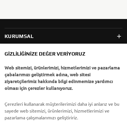
KURUMSAL
B2B
GIZLILIĞINIZE DEĞER VERIYORUZ
Web sitemizi, ürünlerimizi, hizmetlerimizi ve pazarlama
DAHA FAZLA YAMAHA
çabalarımızı geliştirmek adına, web sitesi
ziyaretçilerimiz hakkında bilgi edinmemize yardımcı
DESTEK
olması için çerezler kullanıyoruz.
Çerezleri kullanarak müşterilerimizi daha iyi anlarız ve bu
BÜLTEN
sayede web sitemizi, ürünlerimizi, hizmetlerimizi ve
En son fırsatları, özel etkinlikleri, yeni çıkan ürünleri ve daha
pazarlama çalışmalarımızı geliştiririz.
fazlasını ilk öğrenen siz olun