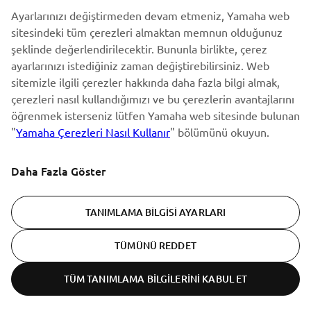
Ayarlarınızı değiştirmeden devam etmeniz, Yamaha web
sitesindeki tüm çerezleri almaktan memnun olduğunuz
şeklinde değerlendirilecektir. Bununla birlikte, çerez
ABONE OL
ayarlarınızı istediğiniz zaman değiştirebilirsiniz. Web
sitemizle ilgili çerezler hakkında daha fazla bilgi almak,
Gizlilik Politikamızı okuyarak kişisel verilerinizi nasıl işlediğimizi
çerezleri nasıl kullandığımızı ve bu çerezlerin avantajlarını
öğrenebilirsiniz:
Gizlilik Politikası
öğrenmek isterseniz lütfen Yamaha web sitesinde bulunan
"
Yamaha Çerezleri Nasıl Kullanır
" bölümünü okuyun.
Turkey (Turkish)
Daha Fazla Göster
TANIMLAMA BILGISI AYARLARI
© Copyright - 2026 Yamaha Motor Europe N.V. - All Rights
TÜMÜNÜ REDDET
Reserved
TÜM TANIMLAMA BILGILERINI KABUL ET
Gizlilik beyanı
Cookies
Şartlar ve koşullar
ER-LOCATOR