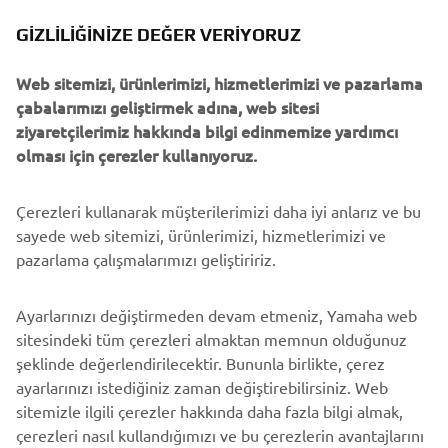
GIZLILIĞINIZE DEĞER VERIYORUZ
KURUMSAL
Web sitemizi, ürünlerimizi, hizmetlerimizi ve pazarlama
B2B
çabalarımızı geliştirmek adına, web sitesi
ziyaretçilerimiz hakkında bilgi edinmemize yardımcı
DAHA FAZLA YAMAHA
olması için çerezler kullanıyoruz.
DESTEK
Çerezleri kullanarak müşterilerimizi daha iyi anlarız ve bu
sayede web sitemizi, ürünlerimizi, hizmetlerimizi ve
pazarlama çalışmalarımızı geliştiririz.
BÜLTEN
Ayarlarınızı değiştirmeden devam etmeniz, Yamaha web
En son fırsatları, özel etkinlikleri, yeni çıkan ürünleri ve daha
sitesindeki tüm çerezleri almaktan memnun olduğunuz
fazlasını ilk öğrenen siz olun
şeklinde değerlendirilecektir. Bununla birlikte, çerez
ayarlarınızı istediğiniz zaman değiştirebilirsiniz. Web
sitemizle ilgili çerezler hakkında daha fazla bilgi almak,
çerezleri nasıl kullandığımızı ve bu çerezlerin avantajlarını
ABONE OL