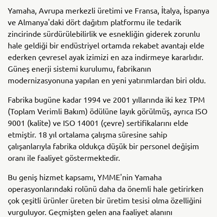
Yamaha, Avrupa merkezli üretimi ve Fransa, İtalya, İspanya
ve Almanya'daki dört dağıtım platformu ile tedarik
zincirinde sürdürülebilirlik ve esnekliğin giderek zorunlu
hale geldiği bir endüstriyel ortamda rekabet avantajı elde
ederken çevresel ayak izimizi en aza indirmeye kararlıdır.
Güneş enerji sistemi kurulumu, fabrikanın
modernizasyonuna yapılan en yeni yatırımlardan biri oldu.
Fabrika bugüne kadar 1994 ve 2001 yıllarında iki kez TPM
(Toplam Verimli Bakım) ödülüne layık görülmüş, ayrıca ISO
9001 (kalite) ve ISO 14001 (çevre) sertifikalarını elde
etmiştir. 18 yıl ortalama çalışma süresine sahip
çalışanlarıyla fabrika oldukça düşük bir personel değişim
oranı ile faaliyet göstermektedir.
Bu geniş hizmet kapsamı, YMME'nin Yamaha
operasyonlarındaki rolünü daha da önemli hale getirirken
çok çeşitli ürünler üreten bir üretim tesisi olma özelliğini
vurguluyor. Geçmişten gelen ana faaliyet alanını