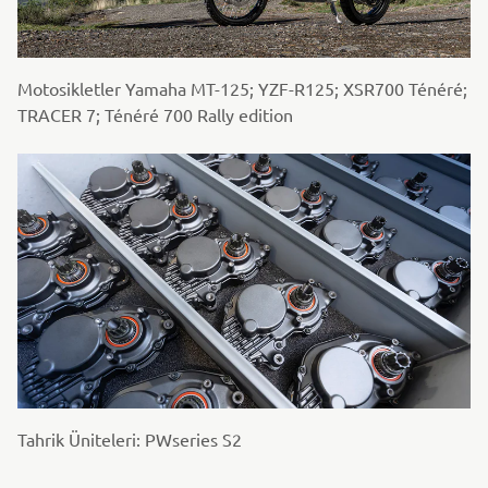
Motosikletler Yamaha MT-125; YZF-R125; XSR700 Ténéré;
TRACER 7; Ténéré 700 Rally edition
Tahrik Üniteleri: PWseries S2