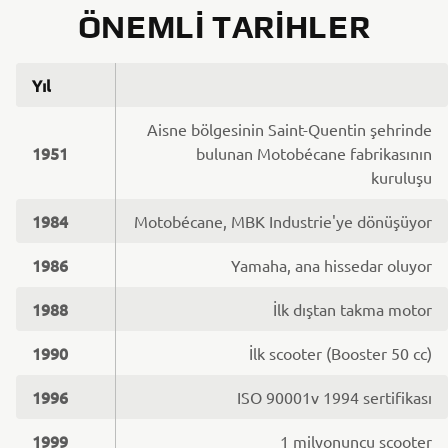
ÖNEMLI TARIHLER
Yıl
Aisne bölgesinin Saint-Quentin şehrinde
1951
bulunan Motobécane fabrikasının
kuruluşu
1984
Motobécane, MBK Industrie'ye dönüşüyor
1986
Yamaha, ana hissedar oluyor
1988
İlk dıştan takma motor
1990
İlk scooter (Booster 50 cc)
1996
ISO 90001v 1994 sertifikası
1999
1 milyonuncu scooter