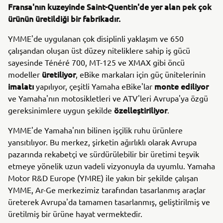
Fransa'nın kuzeyinde Saint-Quentin'de yer alan pek çok
ürünün üretildiği bir fabrikadır.
YMME'de uygulanan çok disiplinli yaklaşım ve 650
çalışandan oluşan üst düzey niteliklere sahip iş gücü
sayesinde Ténéré 700, MT-125 ve XMAX gibi öncü
üretiliyor
modeller
, eBike markaları için güç ünitelerinin
imalatı
monte ediliyor
yapılıyor, çeşitli Yamaha eBike'lar
ve Yamaha'nın motosikletleri ve ATV'leri Avrupa'ya özgü
özelleştiriliyor
gereksinimlere uygun şekilde
.
YMME'de Yamaha'nın bilinen işçilik ruhu ürünlere
yansıtılıyor. Bu merkez, şirketin ağırlıklı olarak Avrupa
pazarında rekabetçi ve sürdürülebilir bir üretimi teşvik
etmeye yönelik uzun vadeli vizyonuyla da uyumlu. Yamaha
Motor R&D Europe (YMRE) ile yakın bir şekilde çalışan
YMME, Ar-Ge merkezimiz tarafından tasarlanmış araçlar
üreterek Avrupa'da tamamen tasarlanmış, geliştirilmiş ve
üretilmiş bir ürüne hayat vermektedir.