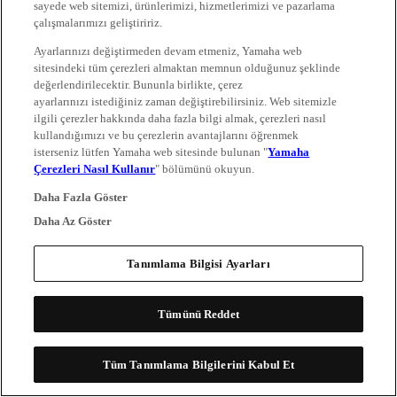
sayede web sitemizi, ürünlerimizi, hizmetlerimizi ve pazarlama
çalışmalarımızı geliştiririz.
Ayarlarınızı değiştirmeden devam etmeniz, Yamaha web
sitesindeki tüm çerezleri almaktan memnun olduğunuz şeklinde
değerlendirilecektir. Bununla birlikte, çerez
ayarlarınızı istediğiniz zaman değiştirebilirsiniz. Web sitemizle
ilgili çerezler hakkında daha fazla bilgi almak, çerezleri nasıl
kullandığımızı ve bu çerezlerin avantajlarını öğrenmek
isterseniz lütfen Yamaha web sitesinde bulunan "
Yamaha
Çerezleri Nasıl Kullanır
" bölümünü okuyun.
Daha Fazla Göster
Daha Az Göster
Tanımlama Bilgisi Ayarları
Tümünü Reddet
Tüm Tanımlama Bilgilerini Kabul Et