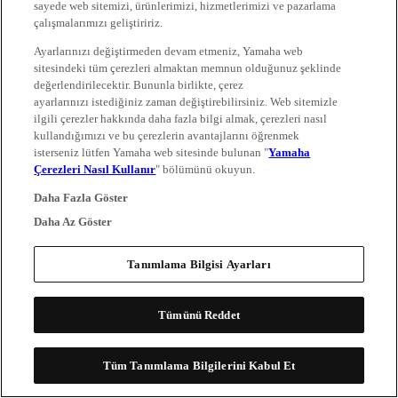
sayede web sitemizi, ürünlerimizi, hizmetlerimizi ve pazarlama
çalışmalarımızı geliştiririz.
Ayarlarınızı değiştirmeden devam etmeniz, Yamaha web
sitesindeki tüm çerezleri almaktan memnun olduğunuz şeklinde
değerlendirilecektir. Bununla birlikte, çerez
ayarlarınızı istediğiniz zaman değiştirebilirsiniz. Web sitemizle
ilgili çerezler hakkında daha fazla bilgi almak, çerezleri nasıl
kullandığımızı ve bu çerezlerin avantajlarını öğrenmek
isterseniz lütfen Yamaha web sitesinde bulunan "
Yamaha
Çerezleri Nasıl Kullanır
" bölümünü okuyun.
Daha Fazla Göster
Daha Az Göster
Tanımlama Bilgisi Ayarları
Tümünü Reddet
Tüm Tanımlama Bilgilerini Kabul Et