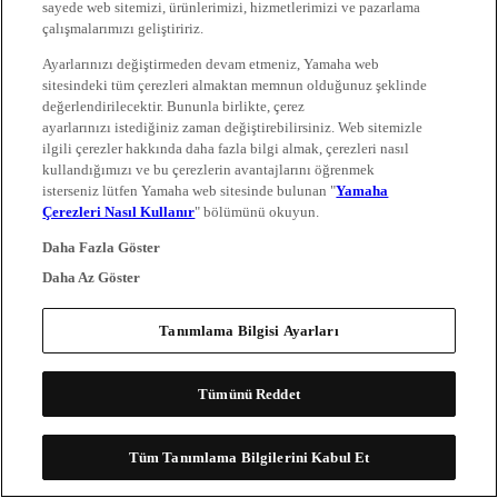
sayede web sitemizi, ürünlerimizi, hizmetlerimizi ve pazarlama
çalışmalarımızı geliştiririz.
Ayarlarınızı değiştirmeden devam etmeniz, Yamaha web
sitesindeki tüm çerezleri almaktan memnun olduğunuz şeklinde
değerlendirilecektir. Bununla birlikte, çerez
ayarlarınızı istediğiniz zaman değiştirebilirsiniz. Web sitemizle
ilgili çerezler hakkında daha fazla bilgi almak, çerezleri nasıl
kullandığımızı ve bu çerezlerin avantajlarını öğrenmek
isterseniz lütfen Yamaha web sitesinde bulunan "
Yamaha
Çerezleri Nasıl Kullanır
" bölümünü okuyun.
Daha Fazla Göster
Daha Az Göster
Tanımlama Bilgisi Ayarları
Tümünü Reddet
Tüm Tanımlama Bilgilerini Kabul Et