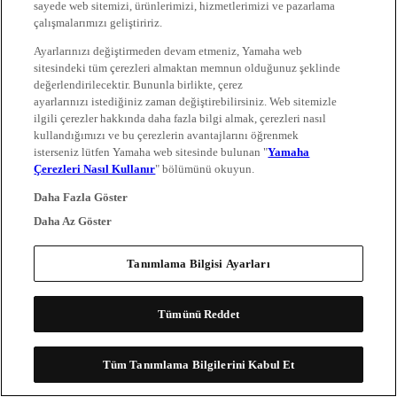
sayede web sitemizi, ürünlerimizi, hizmetlerimizi ve pazarlama
çalışmalarımızı geliştiririz.
Ayarlarınızı değiştirmeden devam etmeniz, Yamaha web
sitesindeki tüm çerezleri almaktan memnun olduğunuz şeklinde
değerlendirilecektir. Bununla birlikte, çerez
ayarlarınızı istediğiniz zaman değiştirebilirsiniz. Web sitemizle
ilgili çerezler hakkında daha fazla bilgi almak, çerezleri nasıl
kullandığımızı ve bu çerezlerin avantajlarını öğrenmek
isterseniz lütfen Yamaha web sitesinde bulunan "
Yamaha
Çerezleri Nasıl Kullanır
" bölümünü okuyun.
Daha Fazla Göster
Daha Az Göster
Tanımlama Bilgisi Ayarları
Tümünü Reddet
Tüm Tanımlama Bilgilerini Kabul Et