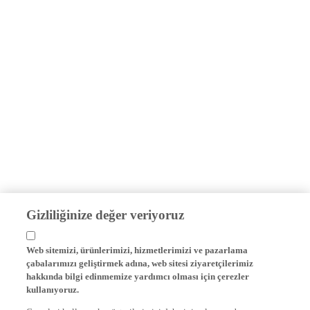
Gizliliğinize değer veriyoruz
Web sitemizi, ürünlerimizi, hizmetlerimizi ve pazarlama
çabalarımızı geliştirmek adına, web sitesi ziyaretçilerimiz
hakkında bilgi edinmemize yardımcı olması için çerezler
kullanıyoruz.
Çerezleri kullanarak müşterilerimizi daha iyi anlarız ve bu