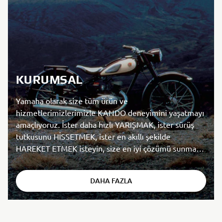
KURUMSAL
Yamaha olarak size tüm ürün ve
hizmetlerimizlerimizle KANDO deneyimini yaşatmayı
amaçlıyoruz. İster daha hızlı YARIŞMAK, ister sürüş
tutkusunu HİSSETMEK, ister en akıllı şekilde
HAREKET ETMEK isteyin, size en iyi çözümü sunmaya
hazırız.
DAHA FAZLA