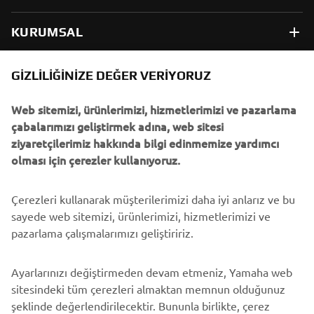
KURUMSAL
B2B
GIZLILIĞINIZE DEĞER VERIYORUZ
Web sitemizi, ürünlerimizi, hizmetlerimizi ve pazarlama
DAHA FAZLA YAMAHA
çabalarımızı geliştirmek adına, web sitesi
ziyaretçilerimiz hakkında bilgi edinmemize yardımcı
DESTEK
olması için çerezler kullanıyoruz.
Çerezleri kullanarak müşterilerimizi daha iyi anlarız ve bu
BÜLTEN
sayede web sitemizi, ürünlerimizi, hizmetlerimizi ve
En son fırsatları, özel etkinlikleri, yeni çıkan ürünleri ve daha
pazarlama çalışmalarımızı geliştiririz.
fazlasını ilk öğrenen siz olun
Ayarlarınızı değiştirmeden devam etmeniz, Yamaha web
sitesindeki tüm çerezleri almaktan memnun olduğunuz
şeklinde değerlendirilecektir. Bununla birlikte, çerez
ABONE OL