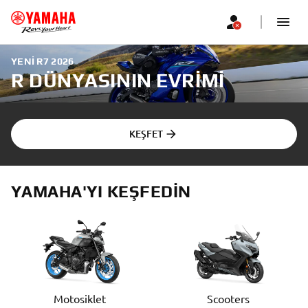
YENI R7 2026
R DÜNYASININ EVRIMI
KEŞFET
YAMAHA'YI KEŞFEDIN
Motosiklet
Scooters