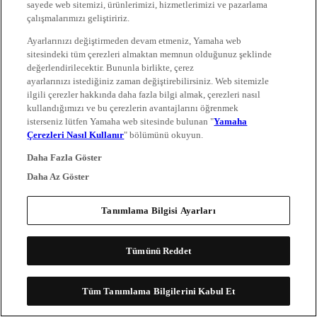
sayede web sitemizi, ürünlerimizi, hizmetlerimizi ve pazarlama
çalışmalarımızı geliştiririz.
Ayarlarınızı değiştirmeden devam etmeniz, Yamaha web
sitesindeki tüm çerezleri almaktan memnun olduğunuz şeklinde
değerlendirilecektir. Bununla birlikte, çerez
ayarlarınızı istediğiniz zaman değiştirebilirsiniz. Web sitemizle
ilgili çerezler hakkında daha fazla bilgi almak, çerezleri nasıl
kullandığımızı ve bu çerezlerin avantajlarını öğrenmek
isterseniz lütfen Yamaha web sitesinde bulunan "
Yamaha
Çerezleri Nasıl Kullanır
" bölümünü okuyun.
Daha Fazla Göster
Daha Az Göster
Tanımlama Bilgisi Ayarları
Tümünü Reddet
Tüm Tanımlama Bilgilerini Kabul Et