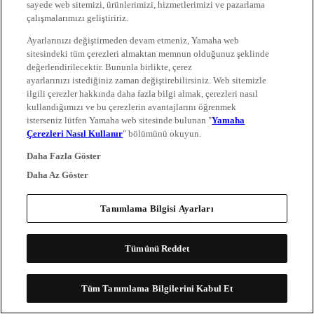
sayede web sitemizi, ürünlerimizi, hizmetlerimizi ve pazarlama
çalışmalarımızı geliştiririz.
Ayarlarınızı değiştirmeden devam etmeniz, Yamaha web
sitesindeki tüm çerezleri almaktan memnun olduğunuz şeklinde
değerlendirilecektir. Bununla birlikte, çerez
ayarlarınızı istediğiniz zaman değiştirebilirsiniz. Web sitemizle
ilgili çerezler hakkında daha fazla bilgi almak, çerezleri nasıl
kullandığımızı ve bu çerezlerin avantajlarını öğrenmek
isterseniz lütfen Yamaha web sitesinde bulunan "
Yamaha
Çerezleri Nasıl Kullanır
" bölümünü okuyun.
Daha Fazla Göster
Daha Az Göster
Tanımlama Bilgisi Ayarları
Tümünü Reddet
Tüm Tanımlama Bilgilerini Kabul Et