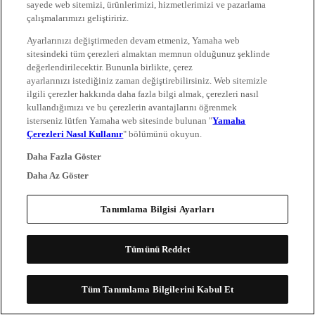
sayede web sitemizi, ürünlerimizi, hizmetlerimizi ve pazarlama
çalışmalarımızı geliştiririz.
Ayarlarınızı değiştirmeden devam etmeniz, Yamaha web
sitesindeki tüm çerezleri almaktan memnun olduğunuz şeklinde
değerlendirilecektir. Bununla birlikte, çerez
ayarlarınızı istediğiniz zaman değiştirebilirsiniz. Web sitemizle
ilgili çerezler hakkında daha fazla bilgi almak, çerezleri nasıl
kullandığımızı ve bu çerezlerin avantajlarını öğrenmek
isterseniz lütfen Yamaha web sitesinde bulunan "
Yamaha
Çerezleri Nasıl Kullanır
" bölümünü okuyun.
Daha Fazla Göster
Daha Az Göster
Tanımlama Bilgisi Ayarları
Tümünü Reddet
Tüm Tanımlama Bilgilerini Kabul Et