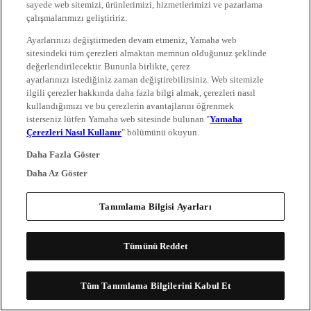
sayede web sitemizi, ürünlerimizi, hizmetlerimizi ve pazarlama
çalışmalarımızı geliştiririz.
Ayarlarınızı değiştirmeden devam etmeniz, Yamaha web
sitesindeki tüm çerezleri almaktan memnun olduğunuz şeklinde
değerlendirilecektir. Bununla birlikte, çerez
ayarlarınızı istediğiniz zaman değiştirebilirsiniz. Web sitemizle
ilgili çerezler hakkında daha fazla bilgi almak, çerezleri nasıl
kullandığımızı ve bu çerezlerin avantajlarını öğrenmek
isterseniz lütfen Yamaha web sitesinde bulunan "
Yamaha
Çerezleri Nasıl Kullanır
" bölümünü okuyun.
Daha Fazla Göster
Daha Az Göster
Tanımlama Bilgisi Ayarları
Tümünü Reddet
Tüm Tanımlama Bilgilerini Kabul Et