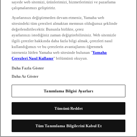
sayede web sitemizi, ürünlerimizi, hizmetlerimizi ve pazarlama
çalışmalarımızı geliştiririz.
Ayarlarınızı değiştirmeden devam etmeniz, Yamaha web
sitesindeki tüm çerezleri almaktan memnun olduğunuz şeklinde
değerlendirilecektir. Bununla birlikte, çerez
ayarlarınızı istediğiniz zaman değiştirebilirsiniz. Web sitemizle
ilgili çerezler hakkında daha fazla bilgi almak, çerezleri nasıl
kullandığımızı ve bu çerezlerin avantajlarını öğrenmek
isterseniz lütfen Yamaha web sitesinde bulunan "
Yamaha
Çerezleri Nasıl Kullanır
" bölümünü okuyun.
Daha Fazla Göster
Daha Az Göster
Tanımlama Bilgisi Ayarları
Tümünü Reddet
Tüm Tanımlama Bilgilerini Kabul Et