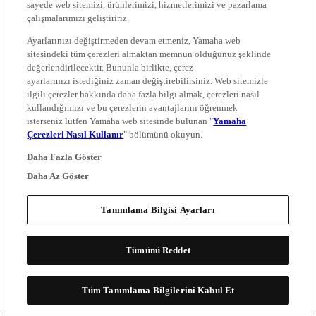
sayede web sitemizi, ürünlerimizi, hizmetlerimizi ve pazarlama
çalışmalarımızı geliştiririz.
Ayarlarınızı değiştirmeden devam etmeniz, Yamaha web
sitesindeki tüm çerezleri almaktan memnun olduğunuz şeklinde
değerlendirilecektir. Bununla birlikte, çerez
ayarlarınızı istediğiniz zaman değiştirebilirsiniz. Web sitemizle
ilgili çerezler hakkında daha fazla bilgi almak, çerezleri nasıl
kullandığımızı ve bu çerezlerin avantajlarını öğrenmek
isterseniz lütfen Yamaha web sitesinde bulunan "
Yamaha
Çerezleri Nasıl Kullanır
" bölümünü okuyun.
Daha Fazla Göster
Daha Az Göster
Tanımlama Bilgisi Ayarları
Tümünü Reddet
Tüm Tanımlama Bilgilerini Kabul Et