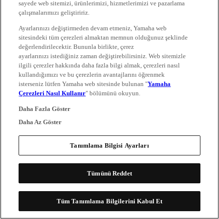
sayede web sitemizi, ürünlerimizi, hizmetlerimizi ve pazarlama
çalışmalarımızı geliştiririz.
Ayarlarınızı değiştirmeden devam etmeniz, Yamaha web
sitesindeki tüm çerezleri almaktan memnun olduğunuz şeklinde
değerlendirilecektir. Bununla birlikte, çerez
ayarlarınızı istediğiniz zaman değiştirebilirsiniz. Web sitemizle
ilgili çerezler hakkında daha fazla bilgi almak, çerezleri nasıl
kullandığımızı ve bu çerezlerin avantajlarını öğrenmek
isterseniz lütfen Yamaha web sitesinde bulunan "
Yamaha
Çerezleri Nasıl Kullanır
" bölümünü okuyun.
Daha Fazla Göster
Daha Az Göster
Tanımlama Bilgisi Ayarları
Tümünü Reddet
Tüm Tanımlama Bilgilerini Kabul Et