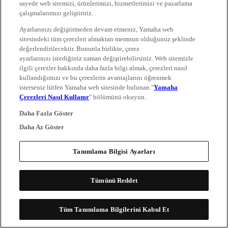
sayede web sitemizi, ürünlerimizi, hizmetlerimizi ve pazarlama
çalışmalarımızı geliştiririz.
Ayarlarınızı değiştirmeden devam etmeniz, Yamaha web
sitesindeki tüm çerezleri almaktan memnun olduğunuz şeklinde
değerlendirilecektir. Bununla birlikte, çerez
ayarlarınızı istediğiniz zaman değiştirebilirsiniz. Web sitemizle
ilgili çerezler hakkında daha fazla bilgi almak, çerezleri nasıl
kullandığımızı ve bu çerezlerin avantajlarını öğrenmek
isterseniz lütfen Yamaha web sitesinde bulunan "
Yamaha
Çerezleri Nasıl Kullanır
" bölümünü okuyun.
Daha Fazla Göster
Daha Az Göster
Tanımlama Bilgisi Ayarları
Tümünü Reddet
Tüm Tanımlama Bilgilerini Kabul Et