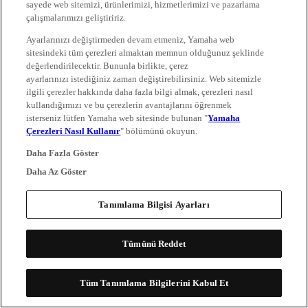
sayede web sitemizi, ürünlerimizi, hizmetlerimizi ve pazarlama
çalışmalarımızı geliştiririz.
Ayarlarınızı değiştirmeden devam etmeniz, Yamaha web
sitesindeki tüm çerezleri almaktan memnun olduğunuz şeklinde
değerlendirilecektir. Bununla birlikte, çerez
ayarlarınızı istediğiniz zaman değiştirebilirsiniz. Web sitemizle
ilgili çerezler hakkında daha fazla bilgi almak, çerezleri nasıl
kullandığımızı ve bu çerezlerin avantajlarını öğrenmek
isterseniz lütfen Yamaha web sitesinde bulunan "
Yamaha
Çerezleri Nasıl Kullanır
" bölümünü okuyun.
Daha Fazla Göster
Daha Az Göster
Tanımlama Bilgisi Ayarları
Tümünü Reddet
Tüm Tanımlama Bilgilerini Kabul Et