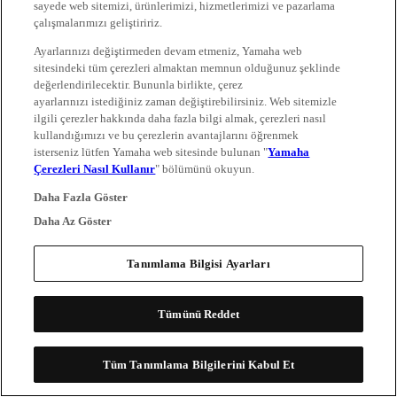
sayede web sitemizi, ürünlerimizi, hizmetlerimizi ve pazarlama
çalışmalarımızı geliştiririz.
Ayarlarınızı değiştirmeden devam etmeniz, Yamaha web
sitesindeki tüm çerezleri almaktan memnun olduğunuz şeklinde
değerlendirilecektir. Bununla birlikte, çerez
ayarlarınızı istediğiniz zaman değiştirebilirsiniz. Web sitemizle
ilgili çerezler hakkında daha fazla bilgi almak, çerezleri nasıl
kullandığımızı ve bu çerezlerin avantajlarını öğrenmek
isterseniz lütfen Yamaha web sitesinde bulunan "
Yamaha
Çerezleri Nasıl Kullanır
" bölümünü okuyun.
Daha Fazla Göster
Daha Az Göster
Tanımlama Bilgisi Ayarları
Tümünü Reddet
Tüm Tanımlama Bilgilerini Kabul Et