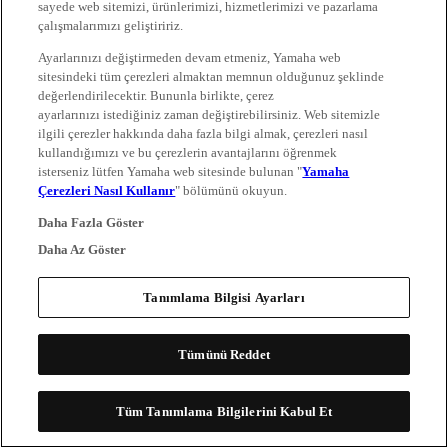
sayede web sitemizi, ürünlerimizi, hizmetlerimizi ve pazarlama
çalışmalarımızı geliştiririz.
Ayarlarınızı değiştirmeden devam etmeniz, Yamaha web
sitesindeki tüm çerezleri almaktan memnun olduğunuz şeklinde
değerlendirilecektir. Bununla birlikte, çerez
ayarlarınızı istediğiniz zaman değiştirebilirsiniz. Web sitemizle
ilgili çerezler hakkında daha fazla bilgi almak, çerezleri nasıl
kullandığımızı ve bu çerezlerin avantajlarını öğrenmek
isterseniz lütfen Yamaha web sitesinde bulunan "
Yamaha
Çerezleri Nasıl Kullanır
" bölümünü okuyun.
Daha Fazla Göster
Daha Az Göster
Tanımlama Bilgisi Ayarları
Tümünü Reddet
Tüm Tanımlama Bilgilerini Kabul Et