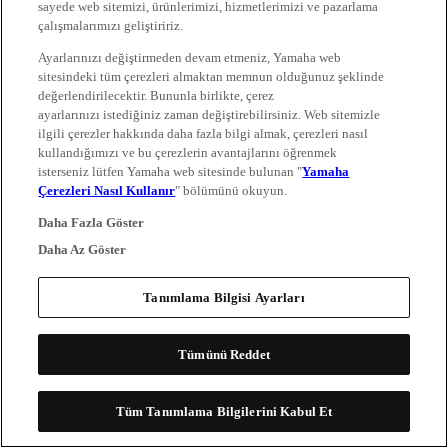
sayede web sitemizi, ürünlerimizi, hizmetlerimizi ve pazarlama
çalışmalarımızı geliştiririz.
Ayarlarınızı değiştirmeden devam etmeniz, Yamaha web
sitesindeki tüm çerezleri almaktan memnun olduğunuz şeklinde
değerlendirilecektir. Bununla birlikte, çerez
ayarlarınızı istediğiniz zaman değiştirebilirsiniz. Web sitemizle
ilgili çerezler hakkında daha fazla bilgi almak, çerezleri nasıl
kullandığımızı ve bu çerezlerin avantajlarını öğrenmek
isterseniz lütfen Yamaha web sitesinde bulunan "
Yamaha
Çerezleri Nasıl Kullanır
" bölümünü okuyun.
Daha Fazla Göster
Daha Az Göster
Tanımlama Bilgisi Ayarları
Tümünü Reddet
Tüm Tanımlama Bilgilerini Kabul Et