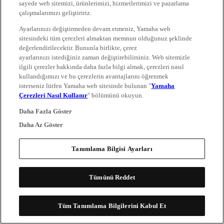
sayede web sitemizi, ürünlerimizi, hizmetlerimizi ve pazarlama
çalışmalarımızı geliştiririz.
Ayarlarınızı değiştirmeden devam etmeniz, Yamaha web
sitesindeki tüm çerezleri almaktan memnun olduğunuz şeklinde
değerlendirilecektir. Bununla birlikte, çerez
ayarlarınızı istediğiniz zaman değiştirebilirsiniz. Web sitemizle
ilgili çerezler hakkında daha fazla bilgi almak, çerezleri nasıl
kullandığımızı ve bu çerezlerin avantajlarını öğrenmek
isterseniz lütfen Yamaha web sitesinde bulunan "
Yamaha
Çerezleri Nasıl Kullanır
" bölümünü okuyun.
Daha Fazla Göster
Daha Az Göster
Tanımlama Bilgisi Ayarları
Tümünü Reddet
Tüm Tanımlama Bilgilerini Kabul Et