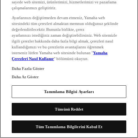
sayede web sitemizi, ürünlerimizi, hizmetlerimizi ve pazarlama
çalışmalarımızı geliştiririz.
Ayarlarınızı değiştirmeden devam etmeniz, Yamaha web
sitesindeki tüm çerezleri almaktan memnun olduğunuz şeklinde
değerlendirilecektir. Bununla birlikte, çerez
ayarlarınızı istediğiniz zaman değiştirebilirsiniz. Web sitemizle
ilgili çerezler hakkında daha fazla bilgi almak, çerezleri nasıl
kullandığımızı ve bu çerezlerin avantajlarını öğrenmek
isterseniz lütfen Yamaha web sitesinde bulunan "
Yamaha
Çerezleri Nasıl Kullanır
" bölümünü okuyun.
Daha Fazla Göster
Daha Az Göster
Tanımlama Bilgisi Ayarları
Tümünü Reddet
Tüm Tanımlama Bilgilerini Kabul Et